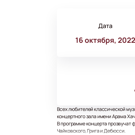
Дата
16 октября, 202
Всех любителей классической музы
концертного зала имени Арама Хач
В программе концерта прозвучат ф
Чайковского, Грига и Дебюсси.