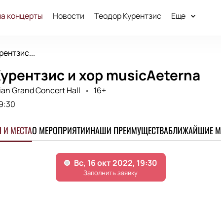
на концерты
Новости
Теодор Курентзис
Еще
рентзис...
урентзис и хор musicAeterna
an Grand Concert Hall
16+
9:30
 И МЕСТА
О МЕРОПРИЯТИИ
НАШИ ПРЕИМУЩЕСТВА
БЛИЖАЙШИЕ М