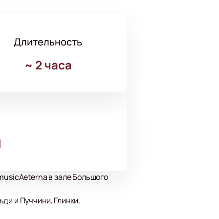
Длительность
~
2 часа
l
musicAeterna в зале Большого
ди и Пуччини, Глинки,