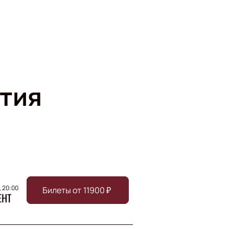
тия
, 20:00
Билеты от
11900
₽
ЕНТ