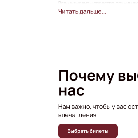
Все музыканты оркестра принимают 
нашей страны. Музыканты часто за
Читать дальше...
классическая музыка, но и эстрад
Оркестр часто принимает участие 
также участвует в концертах.
Почему в
нас
Нам важно, чтобы у вас ос
впечатления
Выбрать билеты