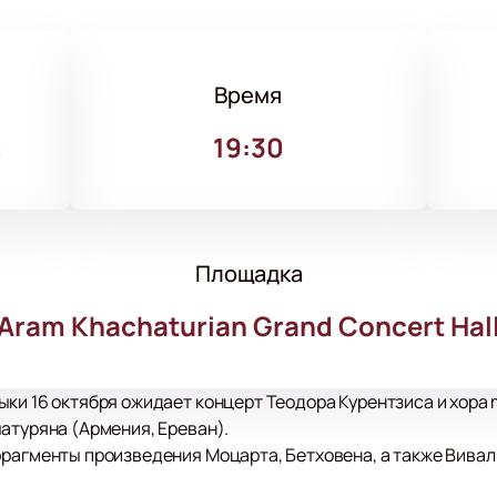
Время
2
19:30
Площадка
Aram Khachaturian Grand Concert Hal
ки 16 октября ожидает концерт Теодора Курентзиса и хора 
атуряна (Армения, Ереван).
рагменты произведения Моцарта, Бетховена, а также Виваль