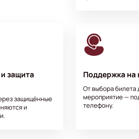
 и защита
Поддержка на 
От выбора билета 
мероприятие — под
через защищённые
телефону.
аняются и
и.