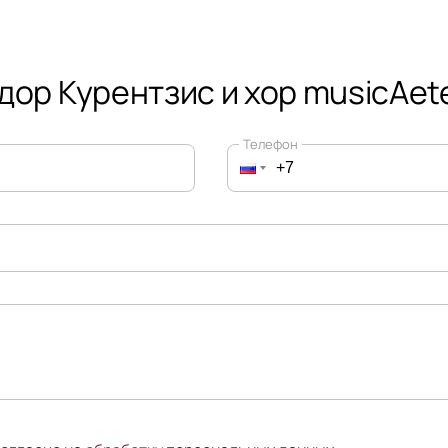
дор Курентзис и хор musicAet
Телефон