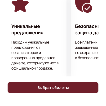
в сопровождении театральных постановок, балета,
концертах филармонии. Все они неоднократно
становились лауреатами музыкальных премий и
принимали участие в фестивалях и конкурсах
международного уровня.
Уникальные
Безопасная 
Не пропустите этот потрясающий вечер
предложения
защита данн
классической музыки в исполнении настоящих
виртуозов!
Находим уникальные
Все платежи про
предложения от
защищённые шлю
организаторов и
не сохраняются 
проверенных продавцов —
в безопасности.
даже те, которых уже нет в
официальной продаже.
Выбрать билеты