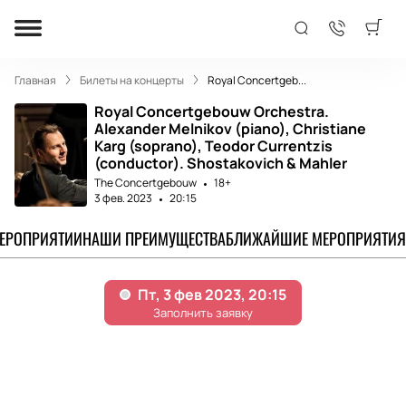
Главная
Билеты на концерты
Royal Concertgeb...
Royal Concertgebouw Orchestra.
Alexander Melnikov (piano), Christiane
Karg (soprano), Teodor Currentzis
(conductor). Shostakovich & Mahler
The Concertgebouw
18+
3 фев. 2023
20:15
МЕРОПРИЯТИИ
НАШИ ПРЕИМУЩЕСТВА
БЛИЖАЙШИЕ МЕРОПРИЯТИЯ