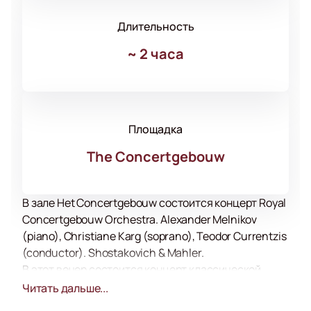
Длительность
~
2 часа
Площадка
The Concertgebouw
В зале Het Concertgebouw состоится концерт Royal
Concertgebouw Orchestra. Alexander Melnikov
(piano), Christiane Karg (soprano), Teodor Currentzis
(conductor). Shostakovich & Mahler.
В этот вечер состоится концерт классической
музыки в исполнении талантливых музыкантов. В
Читать дальше...
концертную программу вошли фрагменты