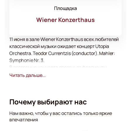
Площадка
Wiener Konzerthaus
11 июня в зале Wiener Konzerthaus всех любителей
классической музыки ожидает концерт Utopia
Orchestra. Teodor Currentzis (conductor). Mahler:
Symphonie Nr. 3.
В программе концерта прозвучат фрагменты
произведения Моцарта, Бетховена, а также
Читать дальше...
Вивальди и Пуччини, Глинки, Чайковского, Грига и
Дебюсси.
Музыканты оркестра принимают активное участие
Почему выбирают нас
в сопровождении театральных постановок, балета,
концертах филармонии. Все они неоднократно
Нам важно, чтобы у вас остались только яркие
становились лауреатами музыкальных премий и
впечатления
принимали участие в фестивалях и конкурсах
международного уровня.