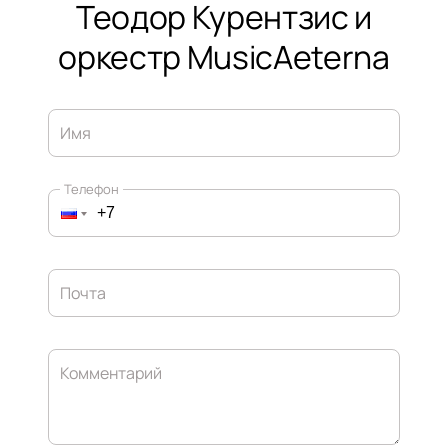
Теодор Курентзис и
оркестр MusicAeterna
Имя
Телефон
Почта
Комментарий