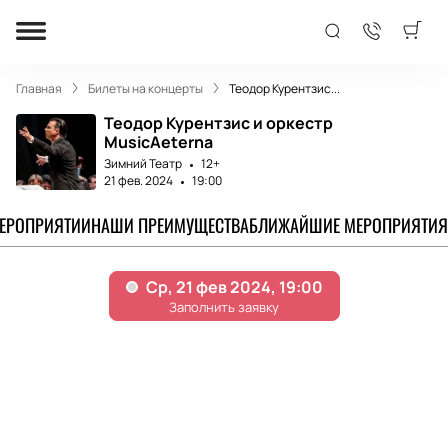
Главная
Билеты на концерты
Теодор Курентзис...
Теодор Курентзис и оркестр
MusicAeterna
Зимний Театр
12+
21 фев. 2024
19:00
МЕРОПРИЯТИИ
НАШИ ПРЕИМУЩЕСТВА
БЛИЖАЙШИЕ МЕРОПРИЯТИЯ