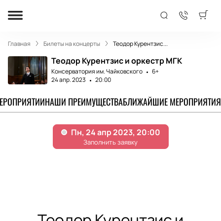
Главная
Билеты на концерты
Теодор Курентзис...
Теодор Курентзис и оркестр МГК
Консерватория им. Чайковского
6+
24 апр. 2023
20:00
МЕРОПРИЯТИИ
НАШИ ПРЕИМУЩЕСТВА
БЛИЖАЙШИЕ МЕРОПРИЯТИЯ
Теодор Курентзис и