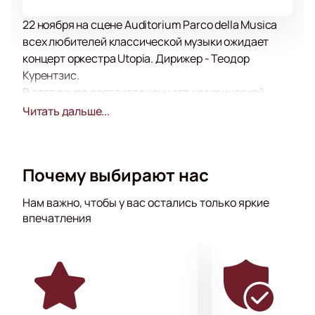
22 ноября на сцене Auditorium Parco della Musica
всех любителей классической музыки ожидает
концерт оркестра Utopia. Дирижер - Теодор
Курентзис.
В этот вечер состоится концерт классической
музыки в исполнении талантливых музыкантов. В
Читать дальше...
концертную программу вошли фрагменты
произведений признанных гениев, имена которых
не нуждаются в дополнительном представлении.
Почему выбирают нас
Музыканты часто гастролируют, давая концерты не
только в разных городах России, но и в Европе и
Нам важно, чтобы у вас остались только яркие
Азии, странах СНГ.
впечатления
Приятного просмотра!