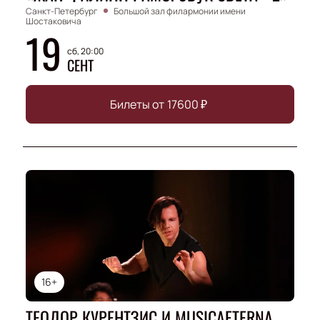
Санкт-Петербург
Большой зал филармонии имени
Шостаковича
19
сб, 20:00
СЕНТ
Билеты от
17600
₽
16+
ТЕОДОР КУРЕНТЗИС И MUSICAETERNA