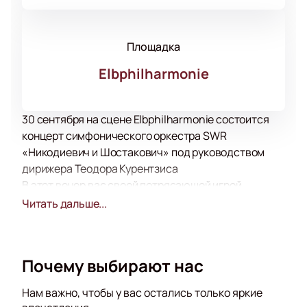
Площадка
Elbphilharmonie
30 сентября на сцене Elbphilharmonie состоится
концерт симфонического оркестра SWR
«Никодиевич и Шостакович» под руководством
дирижера Теодора Курентзиса
В этот вечер вас своей потрясающей игрой
порадуют настоящие виртуозы. В программе
Читать дальше...
прозвучат произведения великих классиков и
современников.
Все музыканты оркестра принимают активное
Почему выбирают нас
участие в его жизни, часто гастролируют не только
по России, но и за пределами нашей страны.
Нам важно, чтобы у вас остались только яркие
Музыканты часто заняты в театральных