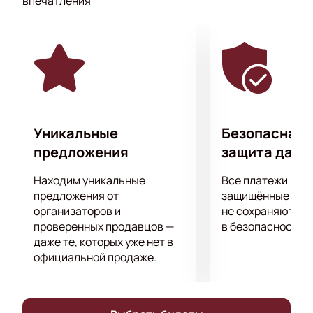
впечатления
постановках, операх, балете. В репертуаре
оркестра не только классическая музыка, но и
эстрадные композиции, а также мелодии из
известных кинофильмов, ставшие мировыми
хитами.
Не пропустите этот потрясающий вечер
классической музыки в исполнении настоящих
виртуозов!
Уникальные
Безопасная 
предложения
защита данн
Находим уникальные
Все платежи про
предложения от
защищённые шлю
организаторов и
не сохраняются 
проверенных продавцов —
в безопасности.
даже те, которых уже нет в
официальной продаже.