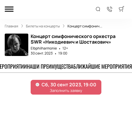
Главная
Билеты на концерты
Концерт симфонич...
Концерт симфонического оркестра
SWR «Никодиевич и Шостакович»
Elbphilharmonie
12+
30 сент. 2023
19:00
МЕРОПРИЯТИИ
НАШИ ПРЕИМУЩЕСТВА
БЛИЖАЙШИЕ МЕРОПРИЯТИЯ