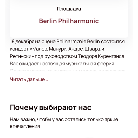
Площадка
Berlin Philharmonic
18 декабря на сцене Philharmonie Berlin состоится
концерт «Малер, Манури, Андре, Шварц и
Ретински» под руководством Теодора Курентзиса
Вас ожидает настоящая музыкальная феерия!
Оркестр исполнит композиции мировых классиков.
Музыканты оркестра принимают активное участие
Читать дальше...
в сопровождении театральных постановок, балета,
концертах филармонии. Все они неоднократно
становились лауреатами музыкальных премий и
Почему выбирают нас
принимали участие в фестивалях и конкурсах
международного уровня. Получите массу
Нам важно, чтобы у вас остались только яркие
удовольствия от прослушивания прекрасной
впечатления
музыки, которая затрагивает самые сокровенные
струны души.