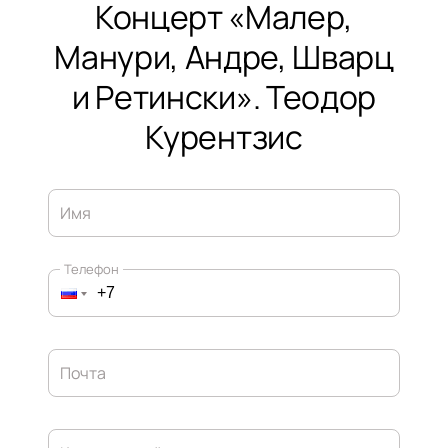
Концерт «Малер,
Манури, Андре, Шварц
и Ретински». Теодор
Курентзис
Имя
Телефон
Почта