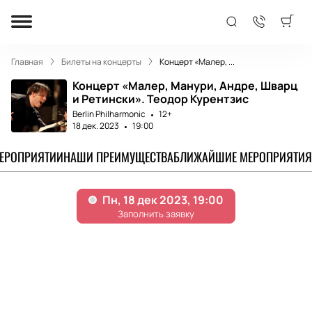
Главная
Билеты на концерты
Концерт «Малер, ...
Концерт «Малер, Манури, Андре, Шварц
и Ретински». Теодор Курентзис
Berlin Philharmonic
12+
18 дек. 2023
19:00
МЕРОПРИЯТИИ
НАШИ ПРЕИМУЩЕСТВА
БЛИЖАЙШИЕ МЕРОПРИЯТИЯ