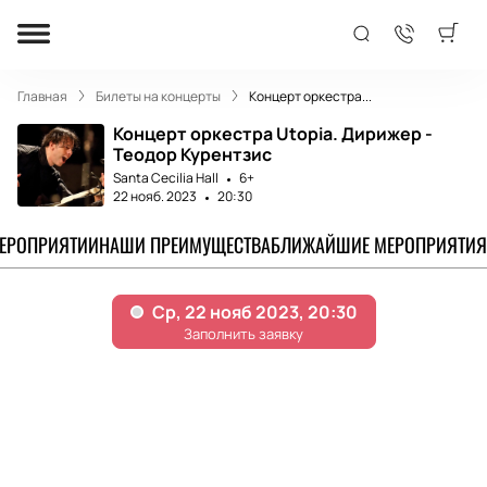
Главная
Билеты на концерты
Концерт оркестра...
Концерт оркестра Utopia. Дирижер -
Теодор Курентзис
Santa Cecilia Hall
6+
22 нояб. 2023
20:30
МЕРОПРИЯТИИ
НАШИ ПРЕИМУЩЕСТВА
БЛИЖАЙШИЕ МЕРОПРИЯТИЯ