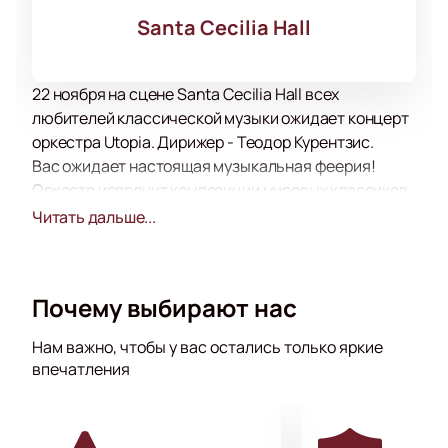
Santa Cecilia Hall
22 ноября на сцене Santa Cecilia Hall всех
любителей классической музыки ожидает концерт
оркестра Utopia. Дирижер - Теодор Курентзис.
Вас ожидает настоящая музыкальная феерия!
Оркестр исполнит композиции мировых классиков,
а также авторства российских композиторов.
Читать дальше...
Музыканты оркестра принимают активное участие
в сопровождении театральных постановок, балета,
концертах филармонии. Все они неоднократно
Почему выбирают нас
становились лауреатами музыкальных премий и
принимали участие в фестивалях и конкурсах
Нам важно, чтобы у вас остались только яркие
международного уровня.
впечатления
Получите массу удовольствия от прослушивания
прекрасной музыки, которая затрагивает самые
сокровенные струны души.