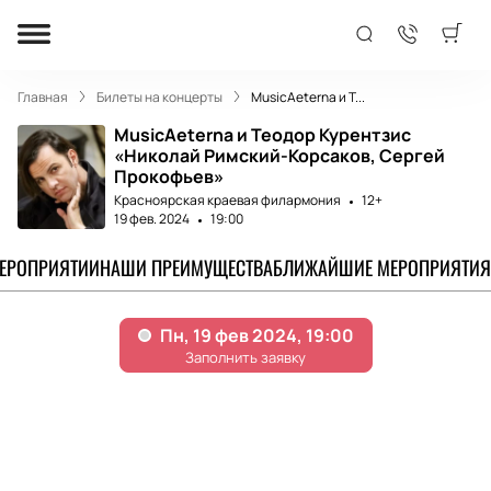
Главная
Билеты на концерты
MusicAeterna и Т...
MusicAeterna и Теодор Курентзис
«Николай Римский-Корсаков, Сергей
Прокофьев»
Красноярская краевая филармония
12+
19 фев. 2024
19:00
МЕРОПРИЯТИИ
НАШИ ПРЕИМУЩЕСТВА
БЛИЖАЙШИЕ МЕРОПРИЯТИЯ