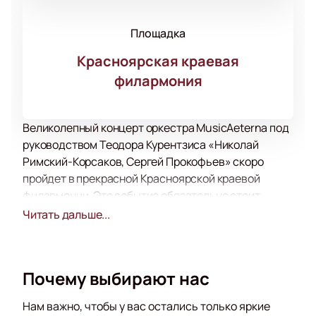
Площадка
Красноярская краевая
филармония
Великолепный концерт оркестра MusicAeterna под
руководством Теодора Курентзиса «Николай
Римский-Корсаков, Сергей Прокофьев» скоро
пройдет в прекрасной Красноярской краевой
филармонии. Это событие обязательно стоит
посетить всем поклонникам классической музыки
Читать дальше...
и эмоций!
Купить билеты на этот грандиозный концерт очень
просто - онлайн. Быстро, легко и просто, всего
Почему выбирают нас
несколько кликов, и вы становитесь обладателем
магического билета в мир музыкального искусства.
Нам важно, чтобы у вас остались только яркие
Покупка билетов осуществляется на нашем сайте!