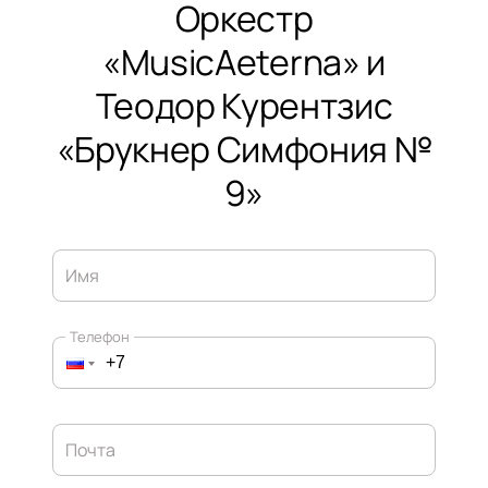
Оркестр
«MusicAeterna» и
Теодор Курентзис
«Брукнер Симфония №
9»
Имя
Телефон
Почта