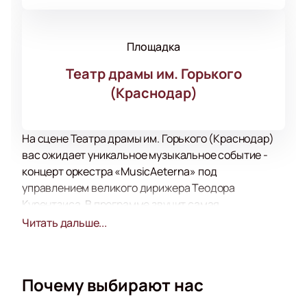
Площадка
Театр драмы им. Горького
(Краснодар)
На сцене Театра драмы им. Горького (Краснодар)
вас ожидает уникальное музыкальное событие -
концерт оркестра «MusicAeterna» под
управлением великого дирижера Теодора
Курентзиса. В программе звучит самая
грандиозная и масштабная работа Антона
Читать дальше...
Брукнера - Симфония № 9.
Оркестр «MusicAeterna» хорошо знаком публике
своим безупречным исполнением и
Почему выбирают нас
восхитительной энергией, которую они приносят
на сцену. Симфония № 9 Брукнера является