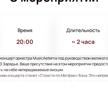
Время
Длительность
20:00
~
2 часа
концерт оркестра MusicAeterna под руководством великого
КЗ Зарядье. Ваше присутствие на этом мероприятии предост
ть на себе непередаваемые эмоции.
ем концерта станет «Страсти по Матфею» Баха. Это непр
зысканность композиторского гения Баха, а также отражает
щущается особая концентрация на евангельских текстах и ве
 площадки для данного мероприятия, является одним из са
рхитектура позволяет каждому зрителю насладиться прекра