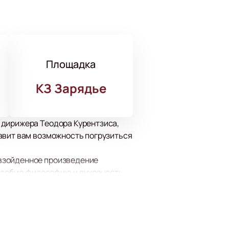
Площадка
КЗ Зарядье
 дирижера Теодора Курентзиса,
авит вам возможность погрузиться
евзойденное произведение
 особую философию и духовность
ре, что делает его творчество
мых современных и элегантных
сной акустикой и комфортом.