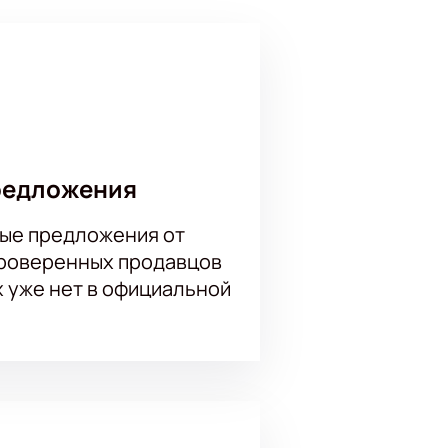
окупка билетов через нашу
ликого оркестра MusicAeterna под
 «Страсти по Матфею», дирижер
р, наполненный музыкой и
редложения
ые предложения от
проверенных продавцов
х уже нет в официальной