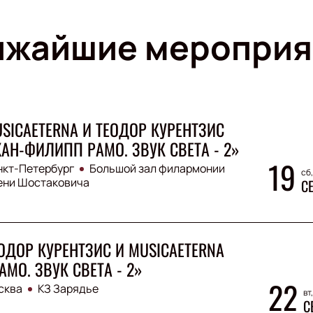
ижайшие мероприя
SICAETERNA И ТЕОДОР КУРЕНТЗИС
АН-ФИЛИПП РАМО. ЗВУК СВЕТА - 2»
19
нкт-Петербург
Большой зал филармонии
сб,
ени Шостаковича
С
ОДОР КУРЕНТЗИС И MUSICAETERNA
АМО. ЗВУК СВЕТА - 2»
22
сква
КЗ Зарядье
вт
С