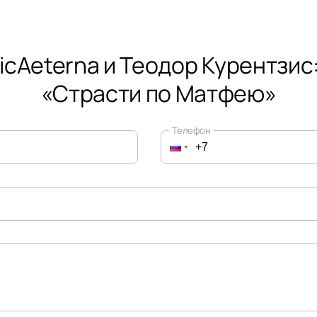
icAeterna и Теодор Курентзис:
«Страсти по Матфею»
Телефон