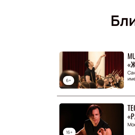
Бл
MU
«Ж
Са
им
6+
ТЕ
«Р
Мо
16+