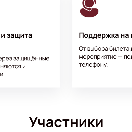
 и защита
Поддержка на 
От выбора билета 
мероприятие — под
через защищённые
телефону.
аняются и
и.
Участники