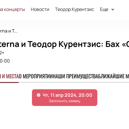
на концерты
Новости
Теодор Курентзис
Еще
na и Т...
erna и Теодор Курентзис: Бах 
2+
0:00
 И МЕСТА
О МЕРОПРИЯТИИ
НАШИ ПРЕИМУЩЕСТВА
БЛИЖАЙШИЕ М