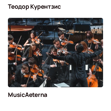
Теодор Курентзис
MusicAeterna