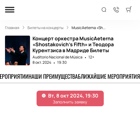
Главная
Билеты на концерты
MusicAeterna «Sh...
Концерт оркестра MusicAeterna
«Shostakovich's Fifth» и Теодора
Курентзиса в Мадриде Билеты
Auditorio Nacional de Música
12+
8 окт. 2024
19:30
МЕРОПРИЯТИИ
НАШИ ПРЕИМУЩЕСТВА
БЛИЖАЙШИЕ МЕРОПРИЯТИЯ