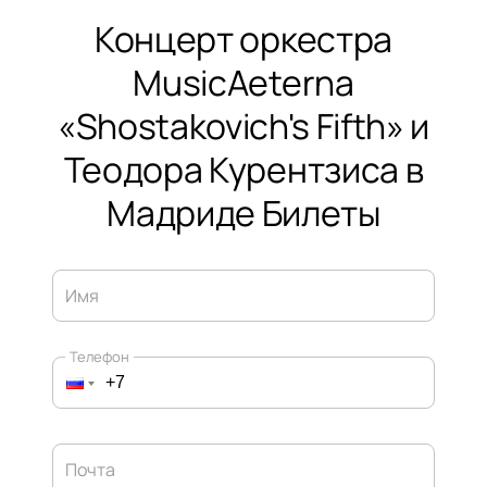
Концерт оркестра
MusicAeterna
«Shostakovich's Fifth» и
Теодора Курентзиса в
Мадриде Билеты
Имя
Телефон
Почта