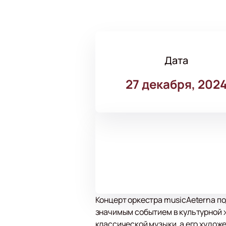
Дата
27 декабря, 202
Концерт оркестра musicAeterna п
значимым событием в культурной 
классической музыки, а его худож