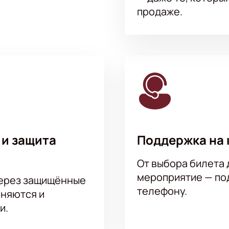
продаже.
 и защита
Поддержка на 
От выбора билета 
мероприятие — под
через защищённые
телефону.
аняются и
и.