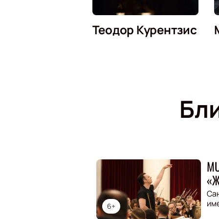
Теодор Курентзис
Бл
MU
«Ж
Са
им
6+