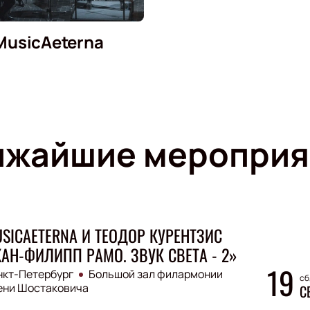
MusicAeterna
ижайшие мероприя
SICAETERNA И ТЕОДОР КУРЕНТЗИС
АН-ФИЛИПП РАМО. ЗВУК СВЕТА - 2»
19
нкт-Петербург
Большой зал филармонии
сб
ени Шостаковича
С