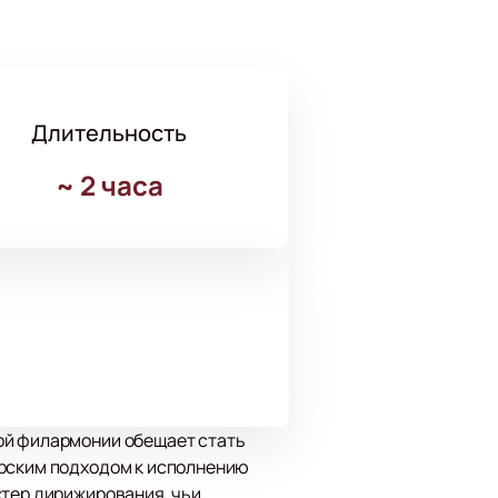
Длительность
~
2 часа
ой филармонии обещает стать
орским подходом к исполнению
стер дирижирования, чьи