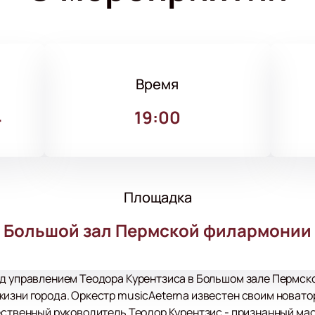
Время
4
19:00
Площадка
Большой зал Пермской филармонии
од управлением Теодора Курентзиса в Большом зале Пермск
жизни города. Оркестр musicAeterna известен своим новат
ественный руководитель Теодор Курентзис - признанный ма