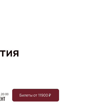
тия
, 20:00
Билеты от
11900
₽
ЕНТ