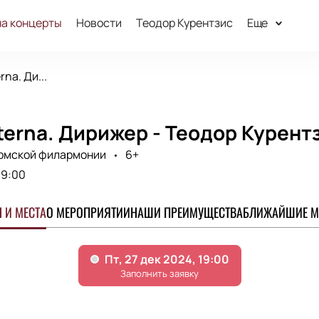
на концерты
Новости
Теодор Курентзис
Еще
na. Ди...
erna. Дирижер - Теодор Курент
рмской филармонии
6+
19:00
 И МЕСТА
О МЕРОПРИЯТИИ
НАШИ ПРЕИМУЩЕСТВА
БЛИЖАЙШИЕ М