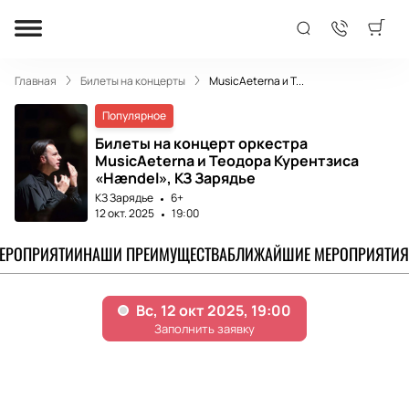
Главная
Билеты на концерты
MusicAeterna и Т...
Популярное
Билеты на концерт оркестра
MusicAeterna и Теодора Курентзиса
«Hændel», КЗ Зарядье
КЗ Зарядье
6+
12 окт. 2025
19:00
МЕРОПРИЯТИИ
НАШИ ПРЕИМУЩЕСТВА
БЛИЖАЙШИЕ МЕРОПРИЯТИЯ