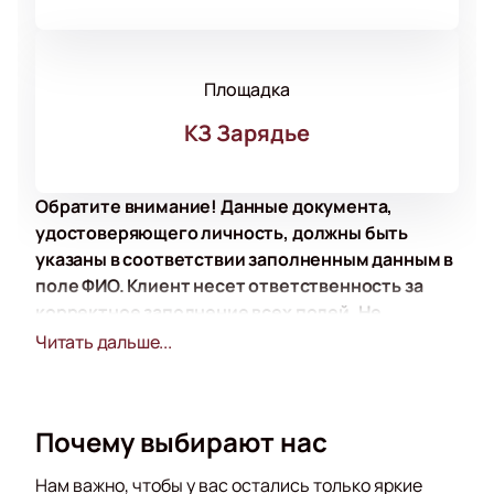
Площадка
КЗ Зарядье
Обратите внимание! Данные документа,
удостоверяющего личность, должны быть
указаны в соответствии заполненным данным в
поле ФИО. Клиент несет ответственность за
корректное заполнение всех полей. Не
забудьте взять документ с собой!
Читать дальше...
Место проведения
Концертный зал «Зарядье» стоит в центре Москвы.
Адрес — улица Варварка, дом 6, строение 4.
Почему выбирают нас
Комплекс находится в парке «Зарядье». Здание
выделяется архитектурой и акустикой.
Нам важно, чтобы у вас остались только яркие