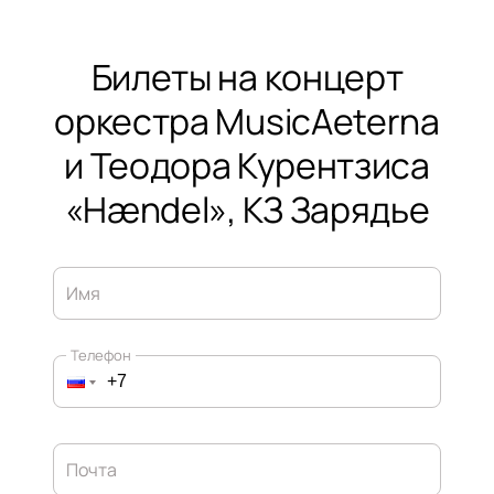
Билеты на концерт
оркестра MusicAeterna
и Теодора Курентзиса
«Hændel», КЗ Зарядье
Имя
Телефон
Почта