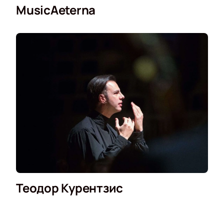
MusicAeterna
Теодор Курентзис