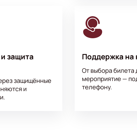
церт «Passion. Дюсапен» в Петербурге
 схемы концертного зала поможет вам сориентироваться в 
 «Passion. Дюсапен» через интернет
 Курентзиса и оркестра musicAeterna с нашим сервисом вы с
тные данные и выберите места. Сразу после проведения оп
чте. Проверяйте свой электронный ящик, сохраняйте получе
 и защита
Поддержка на 
От выбора билета 
мероприятие — под
через защищённые
телефону.
аняются и
и.