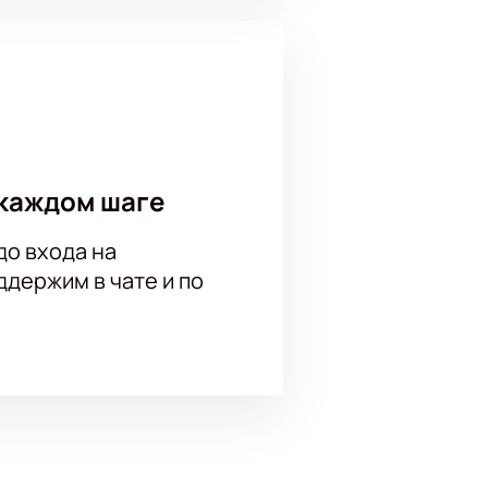
ценах на билеты и расположении
можете всего за пару минут. Чтобы
латы пригласительные будут
нные билеты и приходите на
каждом шаге
до входа на
держим в чате и по