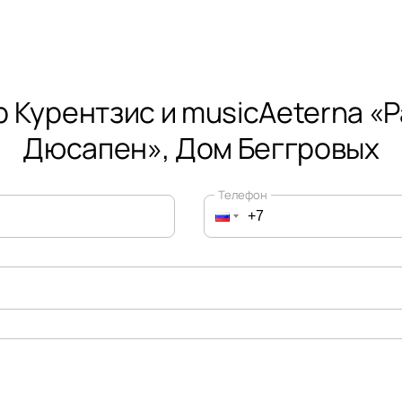
 Курентзис и musicAeterna «P
Дюсапен», Дом Беггровых
Телефон