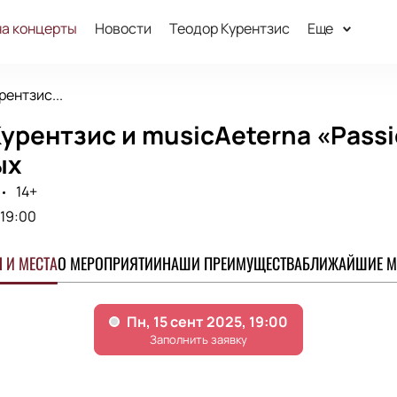
на концерты
Новости
Теодор Курентзис
Еще
рентзис...
урентзис и musicAeterna «Pass
ых
14+
19:00
 И МЕСТА
О МЕРОПРИЯТИИ
НАШИ ПРЕИМУЩЕСТВА
БЛИЖАЙШИЕ М