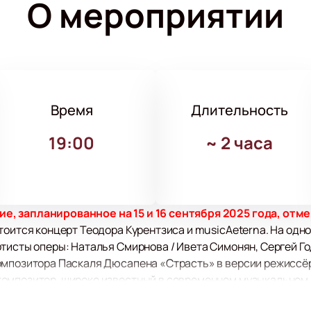
О мероприятии
Время
Длительность
19:00
~
2 часа
, запланированное на 15 и 16 сентября 2025 года, отм
тоится концерт Теодора Курентзиса и musicAeterna. На одно
тисты оперы: Наталья Смирнова / Ивета Симонян, Сергей Г
омпозитора Паскаля Дюсапена «Страсть» в версии режиссёр
омпозитор, широко известный в современном музыкальном 
ных профессиональных сообществ. Среди его достижений —