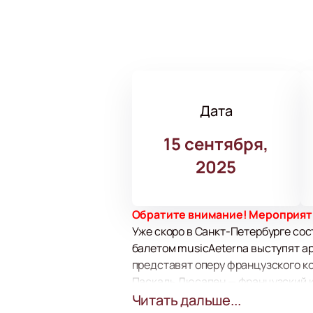
Дата
15 сентября,
2025
Обратите внимание! Мероприятие
Уже скоро в Санкт-Петербурге сос
балетом musicAeterna выступят ар
представят оперу французского к
Паскаль Дюсапен — французский к
заслужил признание многочислен
Читать дальше...