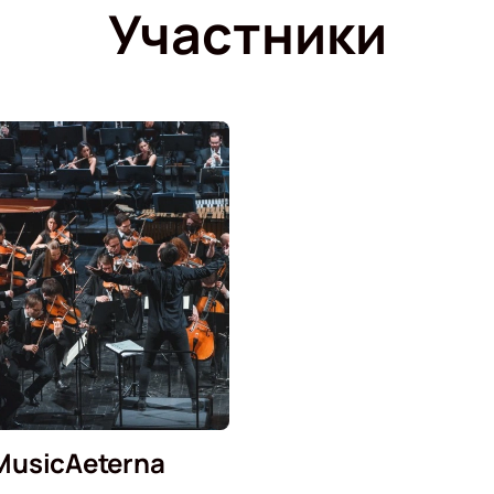
Участники
MusicAeterna