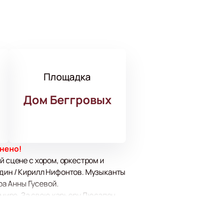
Площадка
Дом Беггровых
енено!
й сцене с хором, оркестром и
один / Кирилл Нифонтов. Музыканты
а Анны Гусевой.
мире. За свою карьеру Дюсапен
 Большая Национальная