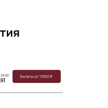
тия
, 20:00
Билеты от
11900
₽
ЕНТ