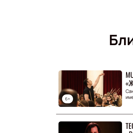
Бл
MU
«Ж
Са
им
6+
ТЕ