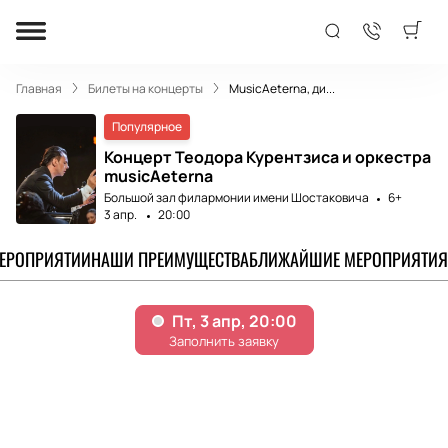
Главная
Билеты на концерты
MusicAeterna, ди...
Популярное
Концерт Теодора Курентзиса и оркестра
musicAeterna
Большой зал филармонии имени Шостаковича
6+
3 апр.
20:00
МЕРОПРИЯТИИ
НАШИ ПРЕИМУЩЕСТВА
БЛИЖАЙШИЕ МЕРОПРИЯТИЯ