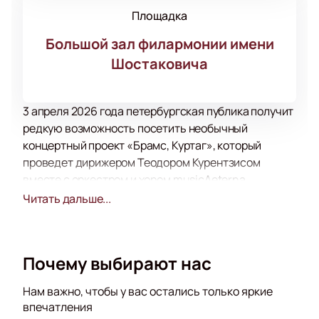
Площадка
Большой зал филармонии имени
Шостаковича
3 апреля 2026 года петербургская публика получит
редкую возможность посетить необычный
концертный проект «Брамс, Куртаг», который
проведет дирижером Теодором Курентзисом
вместе с оркестром и хором musicAeterna.
Мероприятие пройдет в престижном зале
Читать дальше...
Филармонии имени Шостаковича. У вас есть шанс
заблаговременно приобрести билеты и занять
лучшее место для полноценного погружения в мир
Почему выбирают нас
искусства. Уже открыта продажа билетов.
Этот год ознаменован значительным событием —
Нам важно, чтобы у вас остались только яркие
100-летием великого венгерского композитора
впечатления
Дьёрдя Куртага, чье творчество оказало огромное