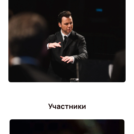
расположения относительно сцены. Доступны
различные категории места.
Как купить билеты на концерт Теодора
Курентзиса «Брамс, Куртаг» онлайн
На нашем сайте доступна
покупка билетов
на это
мероприятие онлайн. Это займет всего несколько
минут. Вы сможете заказать билеты, выбрать
наиболее удобные места и произвести оплату.
После оплаты электронный билет будет отправлен
на вашу электронную почту. Мы предоставляем
информацию о доставке билетов и гарантируем
подлинность.
Участники