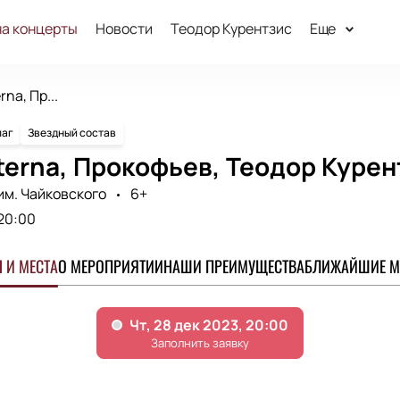
на концерты
Новости
Теодор Курентзис
Еще
na, Пр...
аг
Звездный состав
erna, Прокофьев, Теодор Курен
им. Чайковского
6+
20:00
 И МЕСТА
О МЕРОПРИЯТИИ
НАШИ ПРЕИМУЩЕСТВА
БЛИЖАЙШИЕ М