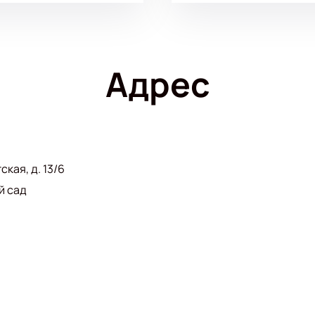
Адрес
кая, д. 13/6
й сад