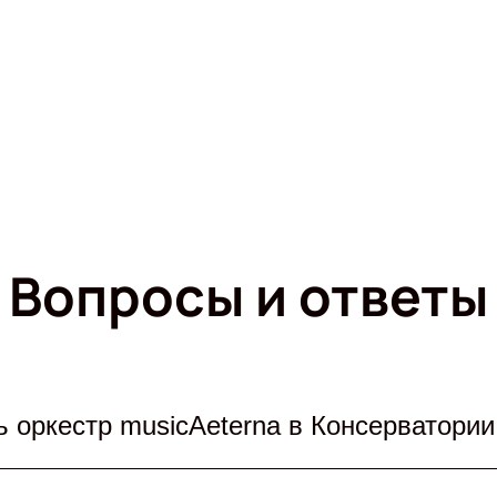
Вопросы и ответы
 оркестр musicAeterna в Консерватории
eterna под руководством Теодора Курентзиса 