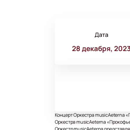
Дата
28 декабря, 202
Концерт Оркестра musicAeterna «П
Оркестра musicAeterna «Прокофье
Оркестр musicAeterna представляе