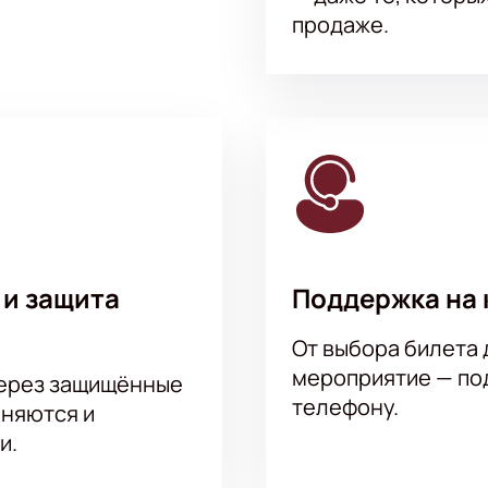
продаже.
 и защита
Поддержка на 
От выбора билета 
мероприятие — под
через защищённые
телефону.
аняются и
и.