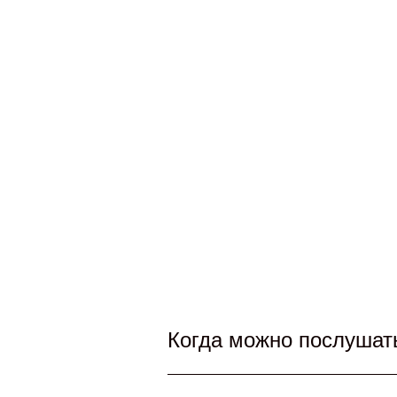
Когда можно послушать
Концерты оркестра musicA