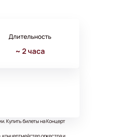
Длительность
~
2 часа
и. Купить билеты на Концерт
- концертмейстер оркестра и