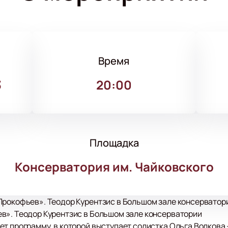
Время
3
20:00
Площадка
Консерватория им. Чайковского
рокофьев». Теодор Курентзис в Большом зале консерватори
в». Теодор Курентзис в Большом зале консерватории
т программу, в которой выступает солистка Ольга Волкова 