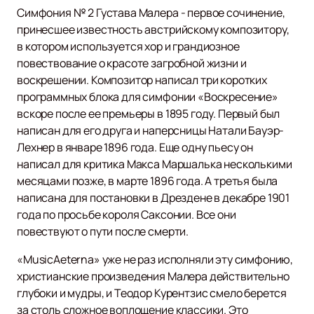
Симфония № 2 Густава Малера - первое сочинение,
принесшее известность австрийскому композитору,
в котором используется хор и грандиозное
повествование о красоте загробной жизни и
воскрешении. Композитор написал три коротких
программных блока для симфонии «Воскресение»
вскоре после ее премьеры в 1895 году. Первый был
написан для его друга и наперсницы Натали Бауэр-
Лехнер в январе 1896 года. Еще одну пьесу он
написал для критика Макса Маршалька несколькими
месяцами позже, в марте 1896 года. А третья была
написана для постановки в Дрездене в декабре 1901
года по просьбе короля Саксонии. Все они
повествуют о пути после смерти.
«MusicAeterna» уже не раз исполняли эту симфонию,
христианские произведения Малера действительно
глубоки и мудры, и Теодор Курентзис смело берется
за столь сложное воплощение классики. Это