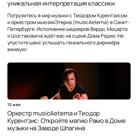
уникальная интерпретация классики
Погрузитесь в мир музыки с Теодором Курентзисом
и оркестром мьюзикЭтерна (musicAeterna) в Санкт-
Петербурге. Исполнение шедевров Верди, Моцарта
и Шостаковича ждёт вас на сцене Дома Радио. Не
упустите шанс услышать гениального дирижёра
вживую!
12 мая
Оркестр musicAeterna и Теодор
Курентзис: Откройте магию Рамо в Доме
музыки на Заводе Шпагина