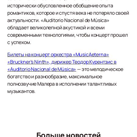
исторически обусловленное обобщение опыта
романтиков, которое и спустя века не потеряло своей
актуальности. «Auditorio Nacional de Música»
обладает великолепной акустикой и всеми
современными технологиями, чтобы концерт прошел
с успехом.
Билеты на концерт оркестра «MusicAeterna»
«Bruckner's Ninth», дирижер Теодор Курентзис в
«Auditorio Nacional de Música»
— это мелодическое
богатство и разнообразие, максимальное
полнозвучие Малера в исполнении талантливых
музыкантов.
Больше новостей