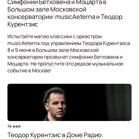
Симфонии Бетховена и Моцарта в
Большом зале Московской
консерватории: musicAeterna и Теодор
Курентзис
Испытайте магию классики с оркестром
musicAeterna под управлением Теодора Курентзиса.
8 и 9 июня в Большом зале Московской
консерватории прозвучат симфонии Бетховена и
Моцарта. Не пропустите это редкое музыкальное
событие в Москве!
14 мая
Теодор Курентзис в Доме Радио: