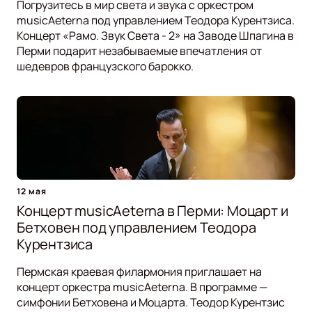
Погрузитесь в мир света и звука с оркестром
musicAeterna под управлением Теодора Курентзиса.
Концерт «Рамо. Звук Света - 2» на Заводе Шпагина в
Перми подарит незабываемые впечатления от
шедевров французского барокко.
12 мая
Концерт musicAeterna в Перми: Моцарт и
Бетховен под управлением Теодора
Курентзиса
Пермская краевая филармония приглашает на
концерт оркестра musicAeterna. В программе —
симфонии Бетховена и Моцарта. Теодор Курентзис