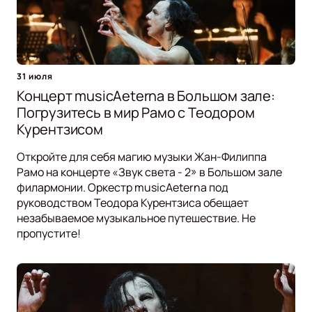
31 июля
Концерт musicAeterna в Большом зале:
Погрузитесь в мир Рамо с Теодором
Курентзисом
Откройте для себя магию музыки Жан-Филиппа
Рамо на концерте «Звук света - 2» в Большом зале
филармонии. Оркестр musicAeterna под
руководством Теодора Курентзиса обещает
незабываемое музыкальное путешествие. Не
пропустите!