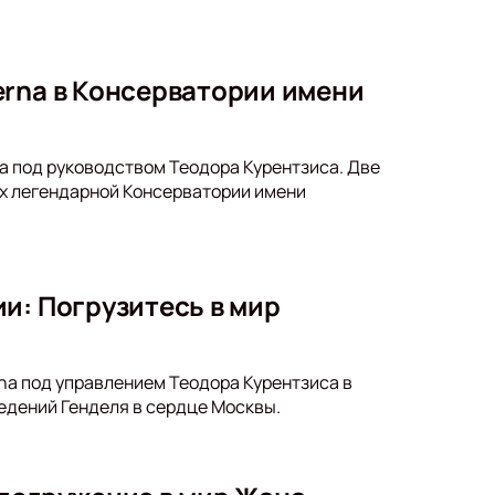
erna в Консерватории имени
a под руководством Теодора Курентзиса. Две
ах легендарной Консерватории имени
и: Погрузитесь в мир
na под управлением Теодора Курентзиса в
едений Генделя в сердце Москвы.