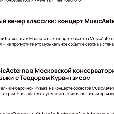
й вечер классики: концерт MusicAet
о
ни Бетховена и Моцарта на концерте оркестра MusicAetern
я — не пропустите это музыкальное событие сезона в стен
icAeterna в Московской консерватори
зыки с Теодором Курентзисом
величие барочной музыки на концерте оркестра MusicAeter
ватории. Насладитесь аутентичностью исполнения произв