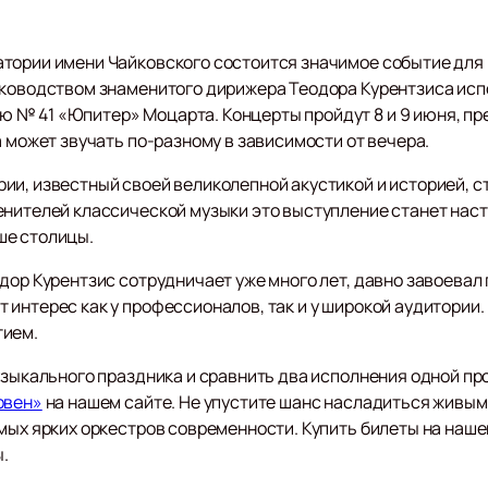
тории имени Чайковского состоится значимое событие для
уководством знаменитого дирижера Теодора Курентзиса исп
 № 41 «Юпитер» Моцарта. Концерты пройдут 8 и 9 июня, п
а может звучать по-разному в зависимости от вечера.
ии, известный своей великолепной акустикой и историей, с
енителей классической музыки это выступление станет нас
ше столицы.
дор Курентзис сотрудничает уже много лет, давно завоевал
 интерес как у профессионалов, так и у широкой аудитории
тием.
музыкального праздника и сравнить два исполнения одной п
овен»
на нашем сайте. Не упустите шанс насладиться живы
мых ярких оркестров современности. Купить билеты на нашем
.