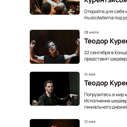
Откройте для себя 
musicAeterna под р
28 июля
Теодор Курен
22 сентября в Конц
представят шедевры
14 мая
Теодор Куре
Погрузитесь в мир 
Исполнение шедевро
гениального дириж
12 мая