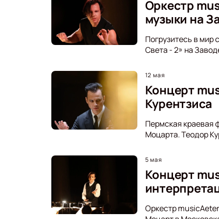
Оркестр mus
музыки на З
Погрузитесь в мир 
Света - 2» на Заво
12 мая
Концерт mus
Курентзиса
Пермская краевая ф
Моцарта. Теодор Ку
5 мая
Концерт mus
интерпрета
Оркестр musicAeter
Моцарт в Московска