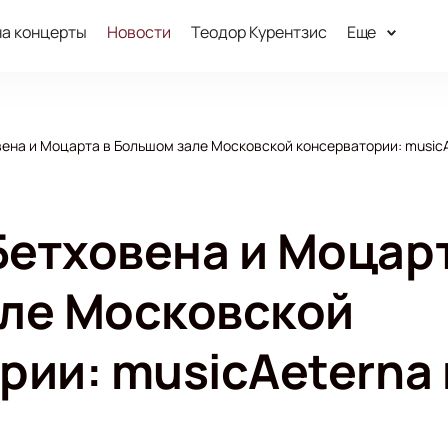
на концерты
Новости
Теодор Курентзис
Еще
ена и Моцарта в Большом зале Московской консерватории: musicA
етховена и Моцарт
ле Московской
рии: musicAeterna 