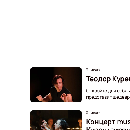
31 июля
Теодор Курен
Откройте для себя м
представят шедевры
31 июля
Концерт mus
Курентзисо