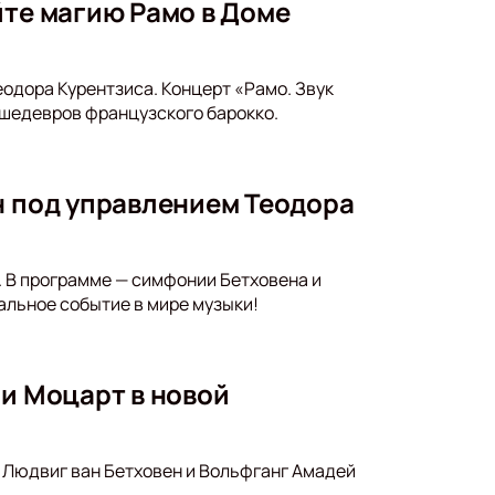
йте магию Рамо в Доме
еодора Курентзиса. Концерт «Рамо. Звук
 шедевров французского барокко.
н под управлением Теодора
 В программе — симфонии Бетховена и
альное событие в мире музыки!
 и Моцарт в новой
 Людвиг ван Бетховен и Вольфганг Амадей