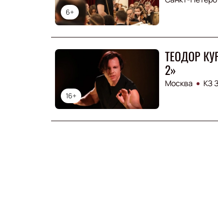
6+
ТЕОДОР КУР
2»
Москва
КЗ 
16+