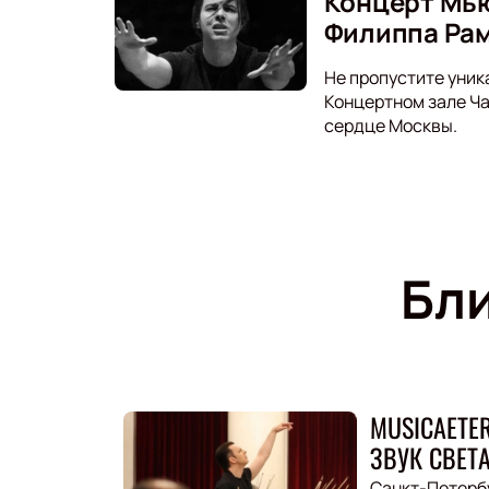
Концерт Мью
Филиппа Ра
Не пропустите уник
Концертном зале Ч
сердце Москвы.
Бл
MUSICAETE
ЗВУК СВЕТА
Санкт-Петерб