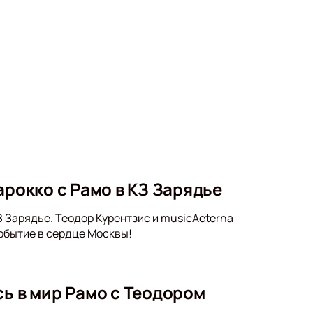
арокко с Рамо в КЗ Зарядье
КЗ Зарядье. Теодор Курентзис и musicAeterna
обытие в сердце Москвы!
сь в мир Рамо с Теодором