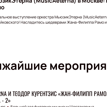
зикЭтерна (MusicAeterna) в Москве: 
мо
альное выступление оркестра МьюзикЭтерна (MusicAetern
айковского! Насладитесь шедеврами Жана-Филиппа Рамо и
ижайшие мероприя
RNA И ТЕОДОР КУРЕНТЗИС «ЖАН-ФИЛИПП РАМО
 - 2»
ург
Большой зал филармонии имени Шостаковича