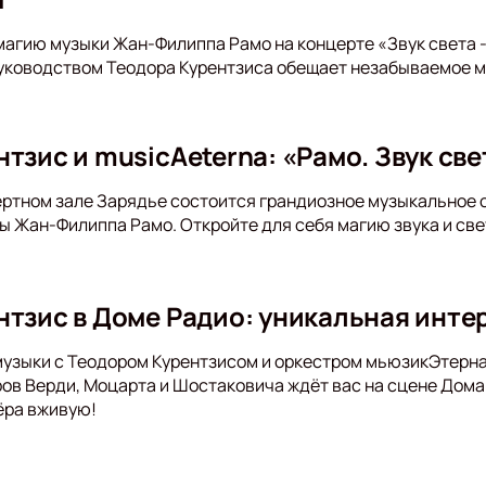
магию музыки Жан-Филиппа Рамо на концерте «Звук света 
уководством Теодора Курентзиса обещает незабываемое м
тзис и musicAeterna: «Рамо. Звук све
ертном зале Зарядье состоится грандиозное музыкальное 
 Жан-Филиппа Рамо. Откройте для себя магию звука и све
нтзис в Доме Радио: уникальная инт
музыки с Теодором Курентзисом и оркестром мьюзикЭтерна
в Верди, Моцарта и Шостаковича ждёт вас на сцене Дома
ёра вживую!