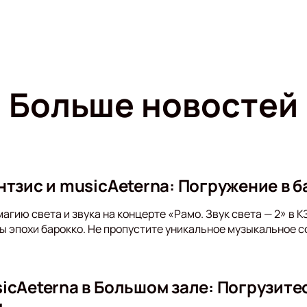
Больше новостей
тзис и musicAeterna: Погружение в б
агию света и звука на концерте «Рамо. Звук света — 2» в 
 эпохи барокко. Не пропустите уникальное музыкальное с
icAeterna в Большом зале: Погрузите
м