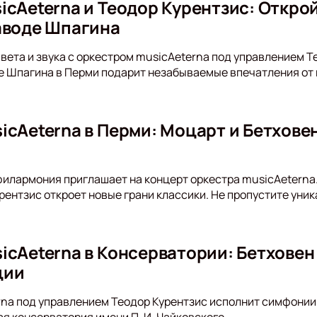
icAeterna и Теодор Курентзис: Откро
аводе Шпагина
света и звука с оркестром musicAeterna под управлением Т
де Шпагина в Перми подарит незабываемые впечатления от
icAeterna в Перми: Моцарт и Бетхове
илармония приглашает на концерт оркестра musicAeterna.
рентзис откроет новые грани классики. Не пропустите уник
icAeterna в Консерватории: Бетховен
ции
na под управлением Теодор Курентзис исполнит симфонии
я консерватория имени П. И. Чайковского.