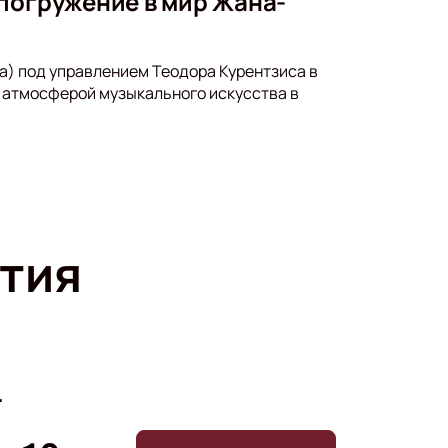
погружение в мир Жана-
a) под управлением Теодора Курентзиса в
 атмосферой музыкального искусства в
тия
.