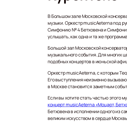
В Большом зале Московской консерва
музыки. Оркестр musicAeterna под р
Симфонию № 4 Бетховена и Симфонию
услышать, как одна и та же программ
Большой зал Московской консерватор
музыкального события. Для многих ц
подобных концертов в июньской афи
Оркестр musicAeterna, с которым Тео
Его выступления неизменно вызывают
в Москве становится заметным собы
Если вы хотите стать частью этого 
концерт musicAeterna «Моцарт, Бетх
Бетховена в исполнении одного из са
великим искусством в сердце Москвы