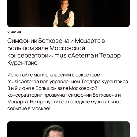
2 июня
Симфонии Бетховена и Моцарта в
Большом зале Московской
консерватории: musicAeterna и Теодор
Курентзис
Испытайте магию классики с оркестром
musicAeterna под управлением Теодора Курентзиса.
8 и 9 июня в Большом зале Московской
консерватории прозвучат симфонии Бетховена и
Моцарта. Не пропустите это редкое музыкальное
событие в Москве!