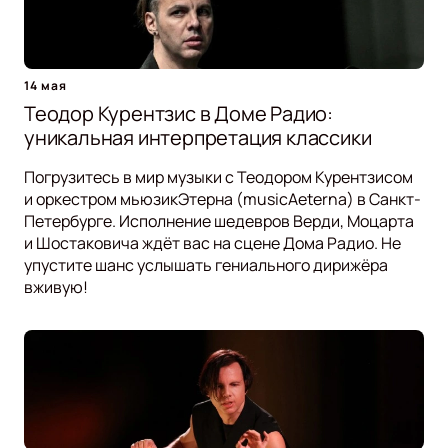
14 мая
Теодор Курентзис в Доме Радио:
уникальная интерпретация классики
Погрузитесь в мир музыки с Теодором Курентзисом
и оркестром мьюзикЭтерна (musicAeterna) в Санкт-
Петербурге. Исполнение шедевров Верди, Моцарта
и Шостаковича ждёт вас на сцене Дома Радио. Не
упустите шанс услышать гениального дирижёра
вживую!