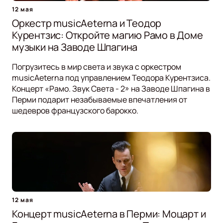
12 мая
Оркестр musicAeterna и Теодор
Курентзис: Откройте магию Рамо в Доме
музыки на Заводе Шпагина
Погрузитесь в мир света и звука с оркестром
musicAeterna под управлением Теодора Курентзиса.
Концерт «Рамо. Звук Света - 2» на Заводе Шпагина в
Перми подарит незабываемые впечатления от
шедевров французского барокко.
12 мая
Концерт musicAeterna в Перми: Моцарт и