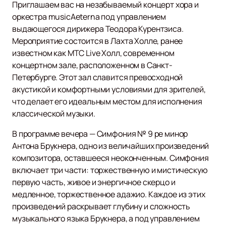
Приглашаем вас на незабываемый концерт хора и
оркестра musicAeterna под управлением
выдающегося дирижера Теодора Курентзиса.
Мероприятие состоится в Лахта Холле, ранее
известном как МТС Live Холл, современном
концертном зале, расположенном в Санкт-
Петербурге. Этот зал славится превосходной
акустикой и комфортными условиями для зрителей,
что делает его идеальным местом для исполнения
классической музыки.
В программе вечера — Симфония № 9 ре минор
Антона Брукнера, одно из величайших произведений
композитора, оставшееся неоконченным. Симфония
включает три части: торжественную и мистическую
первую часть, живое и энергичное скерцо и
медленное, торжественное адажио. Каждое из этих
произведений раскрывает глубину и сложность
музыкального языка Брукнера, а под управлением