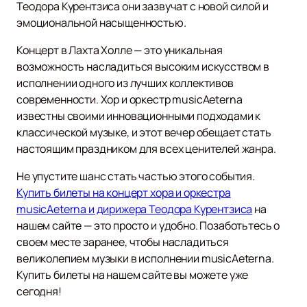
Теодора Курентзиса они зазвучат с новой силой и
эмоциональной насыщенностью.
Концерт в Лахта Холле — это уникальная
возможность насладиться высоким искусством в
исполнении одного из лучших коллективов
современности. Хор и оркестр musicAeterna
известны своими инновационными подходами к
классической музыке, и этот вечер обещает стать
настоящим праздником для всех ценителей жанра.
Не упустите шанс стать частью этого события.
Купить билеты на концерт хора и оркестра
musicAeterna и дирижера Теодора Курентзиса
на
нашем сайте — это просто и удобно. Позаботьтесь о
своем месте заранее, чтобы насладиться
великолепием музыки в исполнении musicAeterna.
Купить билеты на нашем сайте вы можете уже
сегодня!