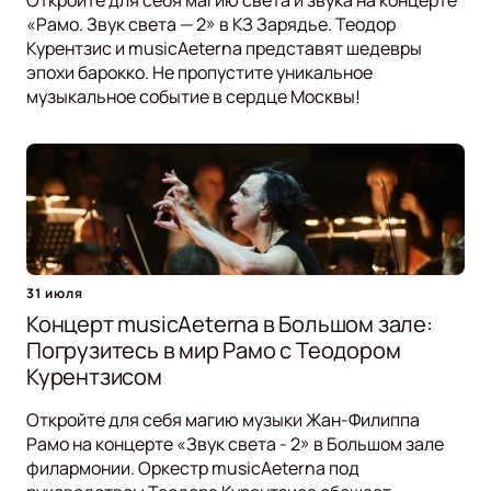
Откройте для себя магию света и звука на концерте
«Рамо. Звук света — 2» в КЗ Зарядье. Теодор
Курентзис и musicAeterna представят шедевры
эпохи барокко. Не пропустите уникальное
музыкальное событие в сердце Москвы!
31 июля
Концерт musicAeterna в Большом зале:
Погрузитесь в мир Рамо с Теодором
Курентзисом
Откройте для себя магию музыки Жан-Филиппа
Рамо на концерте «Звук света - 2» в Большом зале
филармонии. Оркестр musicAeterna под