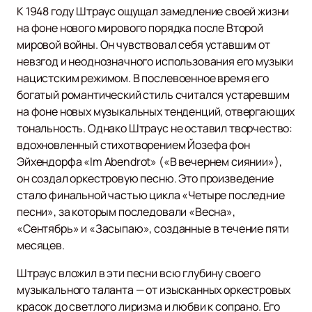
К 1948 году Штраус ощущал замедление своей жизни
на фоне нового мирового порядка после Второй
мировой войны. Он чувствовал себя уставшим от
невзгод и неоднозначного использования его музыки
нацистским режимом. В послевоенное время его
богатый романтический стиль считался устаревшим
на фоне новых музыкальных тенденций, отвергающих
тональность. Однако Штраус не оставил творчество:
вдохновленный стихотворением Йозефа фон
Эйхендорфа «Im Abendrot» («В вечернем сиянии»),
он создал оркестровую песню. Это произведение
стало финальной частью цикла «Четыре последние
песни», за которым последовали «Весна»,
«Сентябрь» и «Засыпаю», созданные в течение пяти
месяцев.
Штраус вложил в эти песни всю глубину своего
музыкального таланта — от изысканных оркестровых
красок до светлого лиризма и любви к сопрано. Его