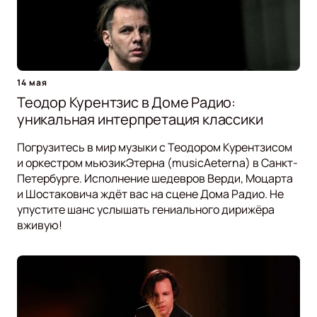
14 мая
Теодор Курентзис в Доме Радио:
уникальная интерпретация классики
Погрузитесь в мир музыки с Теодором Курентзисом
и оркестром мьюзикЭтерна (musicAeterna) в Санкт-
Петербурге. Исполнение шедевров Верди, Моцарта
и Шостаковича ждёт вас на сцене Дома Радио. Не
упустите шанс услышать гениального дирижёра
вживую!