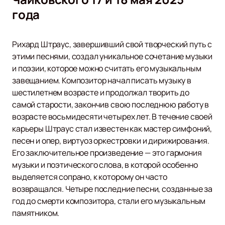
года
Рихард Штраус, завершивший свой творческий путь с
этими песнями, создал уникальное сочетание музыки
и поэзии, которое можно считать его музыкальным
завещанием. Композитор начал писать музыку в
шестилетнем возрасте и продолжал творить до
самой старости, закончив свою последнюю работу в
возрасте восьмидесяти четырех лет. В течение своей
карьеры Штраус стал известен как мастер симфоний,
песен и опер, виртуоз оркестровки и дирижирования.
Его заключительное произведение — это гармония
музыки и поэтического слова, в которой особенно
выделяется сопрано, к которому он часто
возвращался. Четыре последние песни, созданные за
год до смерти композитора, стали его музыкальным
памятником.