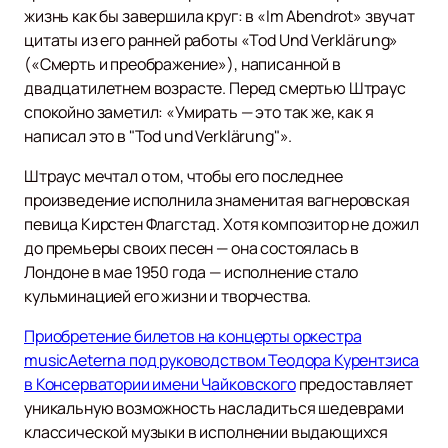
жизнь как бы завершила круг: в «Im Abendrot» звучат
цитаты из его ранней работы «Tod Und Verklärung»
(«Смерть и преображение»), написанной в
двадцатилетнем возрасте. Перед смертью Штраус
спокойно заметил: «Умирать — это так же, как я
написал это в "Tod und Verklärung"».
Штраус мечтал о том, чтобы его последнее
произведение исполнила знаменитая вагнеровская
певица Кирстен Флагстад. Хотя композитор не дожил
до премьеры своих песен — она состоялась в
Лондоне в мае 1950 года — исполнение стало
кульминацией его жизни и творчества.
Приобретение билетов на концерты оркестра
musicAeterna под руководством Теодора Курентзиса
в Консерватории имени Чайковского
предоставляет
уникальную возможность насладиться шедеврами
классической музыки в исполнении выдающихся