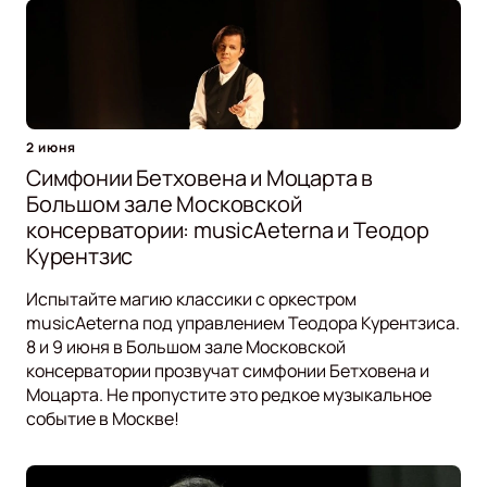
2 июня
Симфонии Бетховена и Моцарта в
Большом зале Московской
консерватории: musicAeterna и Теодор
Курентзис
Испытайте магию классики с оркестром
musicAeterna под управлением Теодора Курентзиса.
8 и 9 июня в Большом зале Московской
консерватории прозвучат симфонии Бетховена и
Моцарта. Не пропустите это редкое музыкальное
событие в Москве!