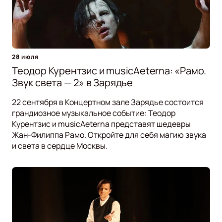
28 июля
Теодор Курентзис и musicAeterna: «Рамо.
Звук света — 2» в Зарядье
22 сентября в Концертном зале Зарядье состоится
грандиозное музыкальное событие: Теодор
Курентзис и musicAeterna представят шедевры
Жан-Филиппа Рамо. Откройте для себя магию звука
и света в сердце Москвы.