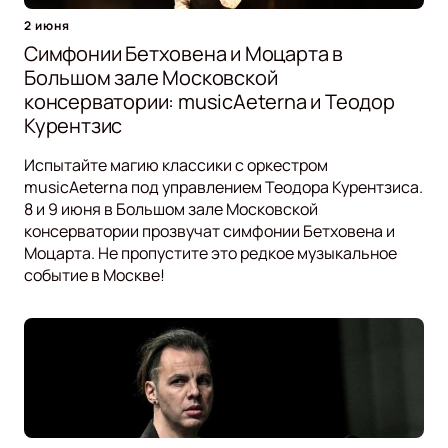
2 июня
Симфонии Бетховена и Моцарта в
Большом зале Московской
консерватории: musicAeterna и Теодор
Курентзис
Испытайте магию классики с оркестром
musicAeterna под управлением Теодора Курентзиса.
8 и 9 июня в Большом зале Московской
консерватории прозвучат симфонии Бетховена и
Моцарта. Не пропустите это редкое музыкальное
событие в Москве!