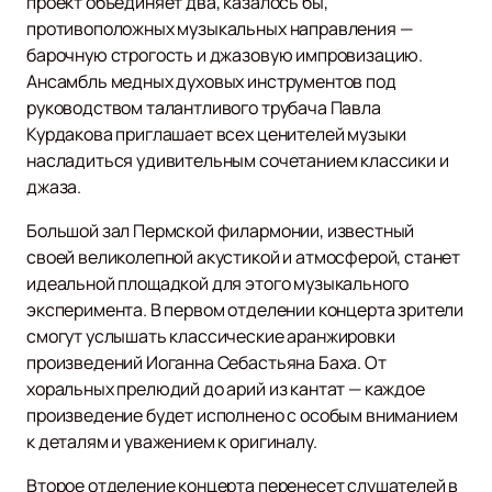
проект объединяет два, казалось бы,
противоположных музыкальных направления —
барочную строгость и джазовую импровизацию.
Ансамбль медных духовых инструментов под
руководством талантливого трубача Павла
Курдакова приглашает всех ценителей музыки
насладиться удивительным сочетанием классики и
джаза.
Большой зал Пермской филармонии, известный
своей великолепной акустикой и атмосферой, станет
идеальной площадкой для этого музыкального
эксперимента. В первом отделении концерта зрители
смогут услышать классические аранжировки
произведений Иоганна Себастьяна Баха. От
хоральных прелюдий до арий из кантат — каждое
произведение будет исполнено с особым вниманием
к деталям и уважением к оригиналу.
Второе отделение концерта перенесет слушателей в