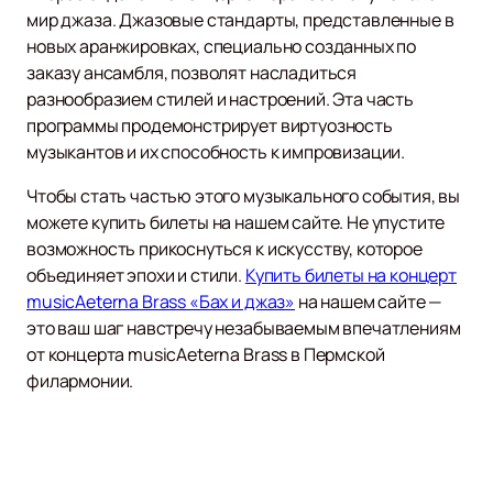
мир джаза. Джазовые стандарты, представленные в
новых аранжировках, специально созданных по
заказу ансамбля, позволят насладиться
разнообразием стилей и настроений. Эта часть
программы продемонстрирует виртуозность
музыкантов и их способность к импровизации.
Чтобы стать частью этого музыкального события, вы
можете купить билеты на нашем сайте. Не упустите
возможность прикоснуться к искусству, которое
объединяет эпохи и стили.
Купить билеты на концерт
musicAeterna Brass «Бах и джаз»
на нашем сайте —
это ваш шаг навстречу незабываемым впечатлениям
от концерта musicAeterna Brass в Пермской
филармонии.