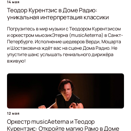
14 мая
Теодор Курентзис в Доме Радио:
уникальная интерпретация классики
Погрузитесь в мир музыки с Теодором Курентзисом
и оркестром мьюзикЭтерна (musicAeterna) в Санкт-
Петербурге. Исполнение шедевров Верди, Моцарта
и Шостаковича ждёт вас на сцене Дома Радио. Не
упустите шанс услышать гениального дирижёра
вживую!
12 мая
Оркестр musicAeterna и Теодор
Курентзис: Откройте магию Рамо в Доме