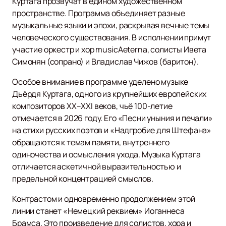
Куртага прозвучат в едином художественном
пространстве. Программа объединяет разные
музыкальные языки и эпохи, раскрывая вечные темы
человеческого существования. В исполнении примут
участие оркестр и хор musicAeterna, солисты Ивета
Симонян (сопрано) и Владислав Чижов (баритон).
Особое внимание в программе уделено музыке
Дьёрдя Куртага, одного из крупнейших европейских
композиторов XX–XXI веков, чьё 100-летие
отмечается в 2026 году. Его «Песни уныния и печали»
на стихи русских поэтов и «Надгробие для Штефана»
обращаются к темам памяти, внутреннего
одиночества и осмысления ухода. Музыка Куртага
отличается аскетичной выразительностью и
предельной концентрацией смыслов.
Контрастом и одновременно продолжением этой
линии станет «Немецкий реквием» Иоганнеса
Брамса. Это произведение для солистов, хора и