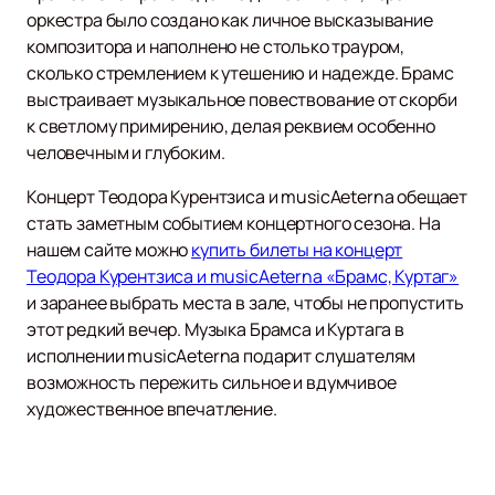
оркестра было создано как личное высказывание
композитора и наполнено не столько трауром,
сколько стремлением к утешению и надежде. Брамс
выстраивает музыкальное повествование от скорби
к светлому примирению, делая реквием особенно
человечным и глубоким.
Концерт Теодора Курентзиса и musicAeterna обещает
стать заметным событием концертного сезона. На
нашем сайте можно
купить билеты на концерт
Теодора Курентзиса и musicAeterna «Брамс, Куртаг»
и заранее выбрать места в зале, чтобы не пропустить
этот редкий вечер. Музыка Брамса и Куртага в
исполнении musicAeterna подарит слушателям
возможность пережить сильное и вдумчивое
художественное впечатление.