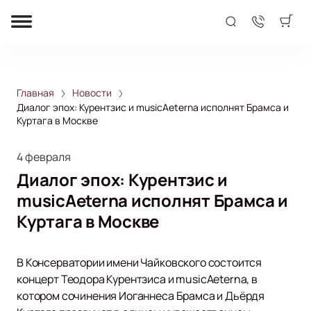
Главная
Новости
Диалог эпох: Курентзис и musicAeterna исполнят Брамса и
Куртага в Москве
4 февраля
Диалог эпох: Курентзис и
musicAeterna исполнят Брамса и
Куртага в Москве
В Консерватории имени Чайковского состоится
концерт Теодора Курентзиса и musicAeterna, в
котором сочинения Иоганнеса Брамса и Дьёрдя