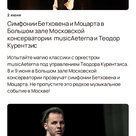
2 июня
Симфонии Бетховена и Моцарта в
Большом зале Московской
консерватории: musicAeterna и Теодор
Курентзис
Испытайте магию классики с оркестром
musicAeterna под управлением Теодора Курентзиса.
8 и 9 июня в Большом зале Московской
консерватории прозвучат симфонии Бетховена и
Моцарта. Не пропустите это редкое музыкальное
событие в Москве!