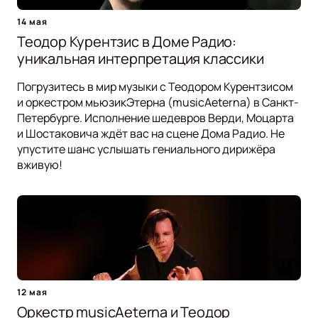
14 мая
Теодор Курентзис в Доме Радио:
уникальная интерпретация классики
Погрузитесь в мир музыки с Теодором Курентзисом
и оркестром мьюзикЭтерна (musicAeterna) в Санкт-
Петербурге. Исполнение шедевров Верди, Моцарта
и Шостаковича ждёт вас на сцене Дома Радио. Не
упустите шанс услышать гениального дирижёра
вживую!
12 мая
Оркестр musicAeterna и Теодор