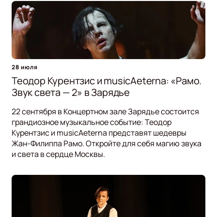
28 июля
Теодор Курентзис и musicAeterna: «Рамо.
Звук света — 2» в Зарядье
22 сентября в Концертном зале Зарядье состоится
грандиозное музыкальное событие: Теодор
Курентзис и musicAeterna представят шедевры
Жан-Филиппа Рамо. Откройте для себя магию звука
и света в сердце Москвы.