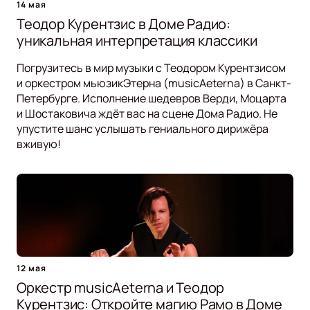
14 мая
Теодор Курентзис в Доме Радио:
уникальная интерпретация классики
Погрузитесь в мир музыки с Теодором Курентзисом
и оркестром мьюзикЭтерна (musicAeterna) в Санкт-
Петербурге. Исполнение шедевров Верди, Моцарта
и Шостаковича ждёт вас на сцене Дома Радио. Не
упустите шанс услышать гениального дирижёра
вживую!
12 мая
Оркестр musicAeterna и Теодор
Курентзис: Откройте магию Рамо в Доме