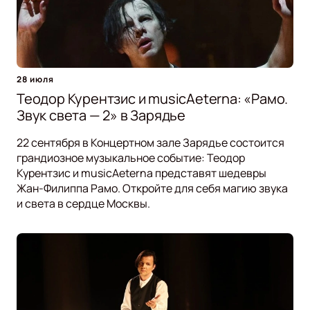
28 июля
Теодор Курентзис и musicAeterna: «Рамо.
Звук света — 2» в Зарядье
22 сентября в Концертном зале Зарядье состоится
грандиозное музыкальное событие: Теодор
Курентзис и musicAeterna представят шедевры
Жан-Филиппа Рамо. Откройте для себя магию звука
и света в сердце Москвы.