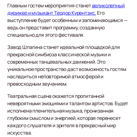
Главным гостем мероприятия станет
великолепный
дирижер и музыкант Теодор Курентзис.
Его
выступление будет особенным и запоминающимся —
ведь он представит программу, созданную
специально для этого фестиваля.
Завод Шпагина станет идеальной площадкой для
прекрасной симбиоза классической музыки и
современных танцевальных движений. Это
уникальное пространство даст возможность гостям
насладиться неповторимой атмосферой и
превосходным звучанием.
Театральная сцена окажется пропитанной
невероятными эмоциями и талантом артистов. Будет
исполнена пленительная музыка, пронизанная
глубоким смыслом и энергией, которая перенесет
каждого слушателя и зрителя в прекрасный мир
искусства.