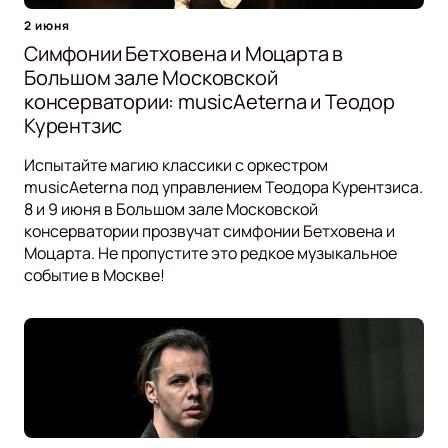
2 июня
Симфонии Бетховена и Моцарта в
Большом зале Московской
консерватории: musicAeterna и Теодор
Курентзис
Испытайте магию классики с оркестром
musicAeterna под управлением Теодора Курентзиса.
8 и 9 июня в Большом зале Московской
консерватории прозвучат симфонии Бетховена и
Моцарта. Не пропустите это редкое музыкальное
событие в Москве!