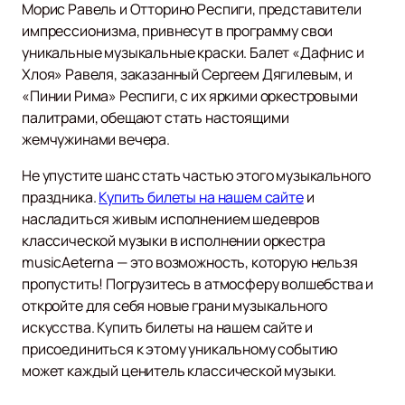
Морис Равель и Отторино Респиги, представители
импрессионизма, привнесут в программу свои
уникальные музыкальные краски. Балет «Дафнис и
Хлоя» Равеля, заказанный Сергеем Дягилевым, и
«Пинии Рима» Респиги, с их яркими оркестровыми
палитрами, обещают стать настоящими
жемчужинами вечера.
Не упустите шанс стать частью этого музыкального
праздника.
Купить билеты на нашем сайте
и
насладиться живым исполнением шедевров
классической музыки в исполнении оркестра
musicAeterna — это возможность, которую нельзя
пропустить! Погрузитесь в атмосферу волшебства и
откройте для себя новые грани музыкального
искусства. Купить билеты на нашем сайте и
присоединиться к этому уникальному событию
может каждый ценитель классической музыки.