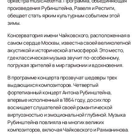
оркестра musicAeterna. Программа, объединяющая
произведения Рубинштейна, Равеля и Респиги,
обещает стать ярким культурным событием этой
зимы.
Консерватория имени Чайковского, расположенная в
самом сердце Москвы, известна своей великолепной
акустикой и исторической атмосферой. Это место,
где классическая музыка звучит по-особенному,
погружая зрителей в мир гармонии и вдохновения.
В программе концерта прозвучат шедевры трех
выдающихся композиторов. Четвертый
фортепианный концерт Антона Рубинштейна,
впервые исполненный в 1864 году, до сих пор
восхищает слушателей своей романтической
виртуозностью и эмоциональной глубиной. Музыка
Рубинштейна повлияла на многих великих
композиторов, включая Чайковского и Рахманинова.