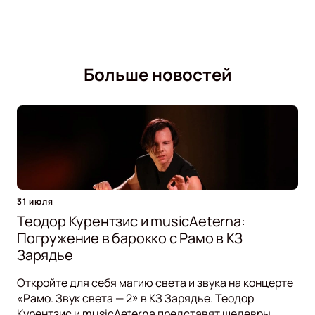
Больше новостей
31 июля
Теодор Курентзис и musicAeterna:
Погружение в барокко с Рамо в КЗ
Зарядье
Откройте для себя магию света и звука на концерте
«Рамо. Звук света — 2» в КЗ Зарядье. Теодор
Курентзис и musicAeterna представят шедевры