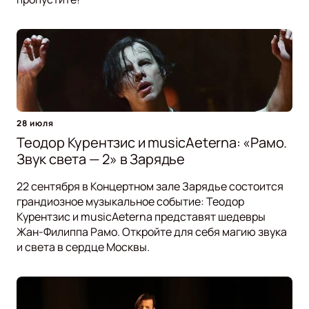
28 июля
Теодор Курентзис и musicAeterna: «Рамо.
Звук света — 2» в Зарядье
22 сентября в Концертном зале Зарядье состоится
грандиозное музыкальное событие: Теодор
Курентзис и musicAeterna представят шедевры
Жан-Филиппа Рамо. Откройте для себя магию звука
и света в сердце Москвы.