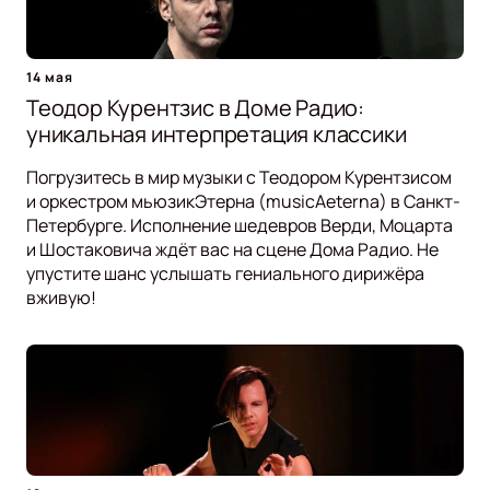
14 мая
Теодор Курентзис в Доме Радио:
уникальная интерпретация классики
Погрузитесь в мир музыки с Теодором Курентзисом
и оркестром мьюзикЭтерна (musicAeterna) в Санкт-
Петербурге. Исполнение шедевров Верди, Моцарта
и Шостаковича ждёт вас на сцене Дома Радио. Не
упустите шанс услышать гениального дирижёра
вживую!