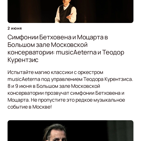
2 июня
Симфонии Бетховена и Моцарта в
Большом зале Московской
консерватории: musicAeterna и Теодор
Курентзис
Испытайте магию классики с оркестром
musicAeterna под управлением Теодора Курентзиса.
8 и 9 июня в Большом зале Московской
консерватории прозвучат симфонии Бетховена и
Моцарта. Не пропустите это редкое музыкальное
событие в Москве!