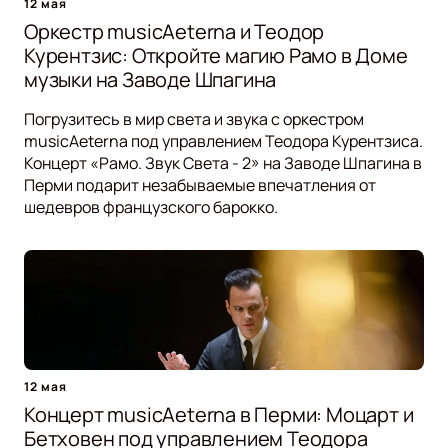
12 мая
Оркестр musicAeterna и Теодор
Курентзис: Откройте магию Рамо в Доме
музыки на Заводе Шпагина
Погрузитесь в мир света и звука с оркестром
musicAeterna под управлением Теодора Курентзиса.
Концерт «Рамо. Звук Света - 2» на Заводе Шпагина в
Перми подарит незабываемые впечатления от
шедевров французского барокко.
12 мая
Концерт musicAeterna в Перми: Моцарт и
Бетховен под управлением Теодора