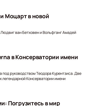
 и Моцарт в новой
 Людвиг ван Бетховен и Вольфганг Амадей
erna в Консерватории имени
a под руководством Теодора Курентзиса. Две
ах легендарной Консерватории имени
и: Погрузитесь в мир