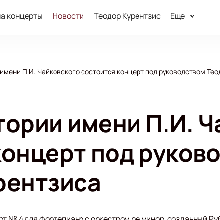
на концерты
Новости
Теодор Курентзис
Еще
имени П.И. Чайковского состоится концерт под руководством Тео
тории имени П.И. Ч
концерт под руков
рентзиса
т № 4 для фортепиано с оркестром ре минор, созданный Руби