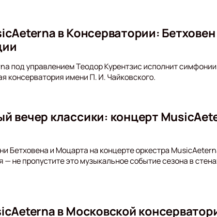
icAeterna в Консерватории: Бетховен
ции
na под управлением Теодор Курентзис исполнит симфонии
я консерватория имени П. И. Чайковского.
й вечер классики: концерт MusicAet
о
ни Бетховена и Моцарта на концерте оркестра MusicAetern
я — не пропустите это музыкальное событие сезона в стен
icAeterna в Московской консерватори