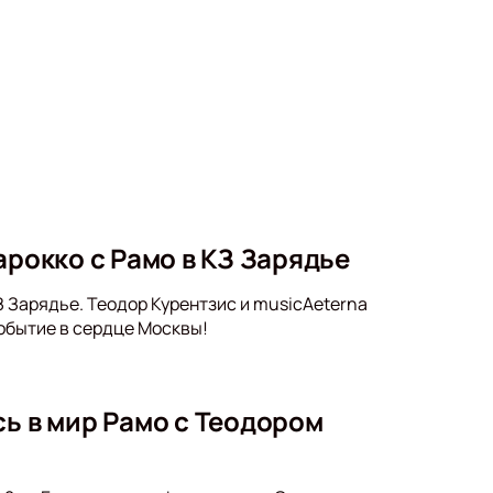
арокко с Рамо в КЗ Зарядье
КЗ Зарядье. Теодор Курентзис и musicAeterna
обытие в сердце Москвы!
сь в мир Рамо с Теодором