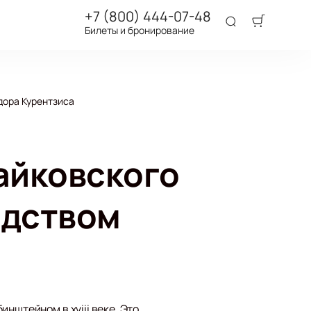
+7 (800) 444-07-48
Билеты и бронирование
дора Курентзиса
айковского
одством
нштейном в xviii веке. Это