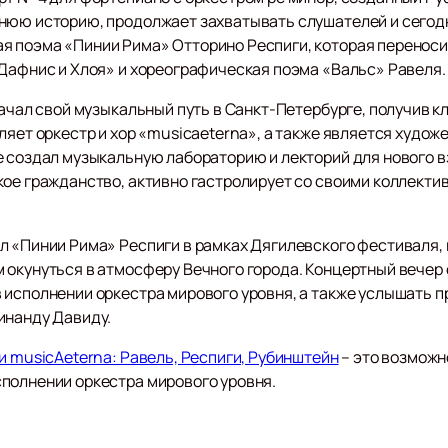
внюю историю, продолжает захватывать слушателей и сегод
 поэма «Пинии Рима» Отторино Респиги, которая переносит
«Дафнис и Хлоя» и хореографическая поэма «Вальс» Равеля.
начал свой музыкальный путь в Санкт-Петербурге, получив 
вляет оркестр и хор «musicaeterna», а также является худ
 создал музыкальную лабораторию и лекторий для нового вз
ое гражданство, активно гастролирует со своими коллективам
л «Пинии Рима» Респиги в рамках Дягилевского фестиваля,
 окунуться в атмосферу Вечного города. Концертный вечер
 исполнении оркестра мирового уровня, а также услышать 
инанду Давиду.
и musicAeterna: Равель, Респиги, Рубинштейн
– это возмож
полнении оркестра мирового уровня.