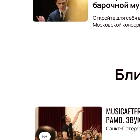
барочной му
Откройте для себя 
Московской консер
Бл
MUSICAETE
РАМО. ЗВУК
Санкт-Петерб
6+