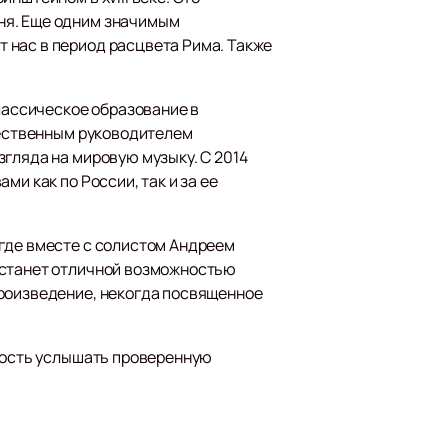
ня. Еще одним значимым
 нас в период расцвета Рима. Также
классическое образование в
ожественным руководителем
гляда на мировую музыку. С 2014
и как по России, так и за ее
 где вместе с солистом Андреем
 станет отличной возможностью
произведение, некогда посвященное
ность услышать проверенную