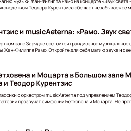
магию музыки Жан-Филиппа Рамо на концерте «Звук света 
уководством Теодора Курентзиса обещает незабываемое м
тзис и musicAeterna: «Рамо. Звук све
ертном зале Зарядье состоится грандиозное музыкальное 
 Жан-Филиппа Рамо. Откройте для себя магию звука и све
тховена и Моцарта в Большом зале 
a и Теодор Курентзис
ассики с оркестром musicAeterna под управлением Теодора
атории прозвучат симфонии Бетховена и Моцарта. Не проп