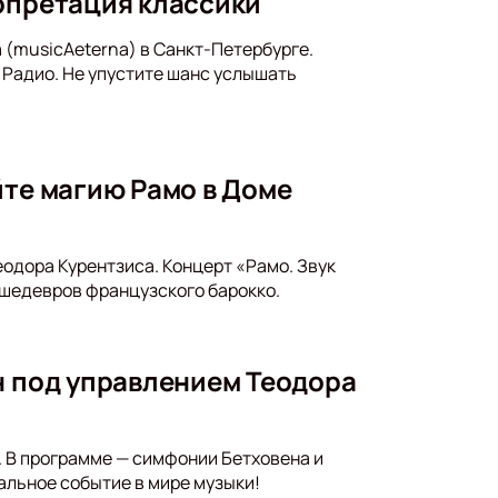
ерпретация классики
 (musicAeterna) в Санкт-Петербурге.
 Радио. Не упустите шанс услышать
йте магию Рамо в Доме
еодора Курентзиса. Концерт «Рамо. Звук
 шедевров французского барокко.
н под управлением Теодора
 В программе — симфонии Бетховена и
альное событие в мире музыки!