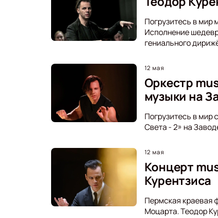
Теодор Куре
Погрузитесь в мир 
Исполнение шедевро
гениального дириж
12 мая
Оркестр mus
музыки на З
Погрузитесь в мир 
Света - 2» на Заво
12 мая
Концерт mus
Курентзиса
Пермская краевая ф
Моцарта. Теодор Ку