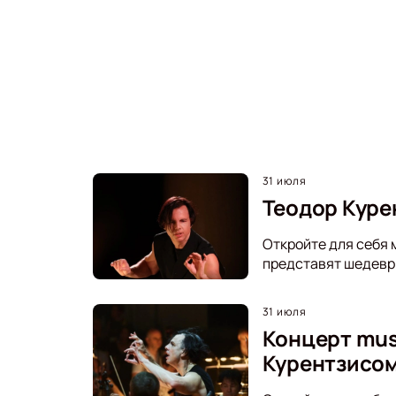
31 июля
Теодор Курен
Откройте для себя м
представят шедевры
31 июля
Концерт mus
Курентзисо