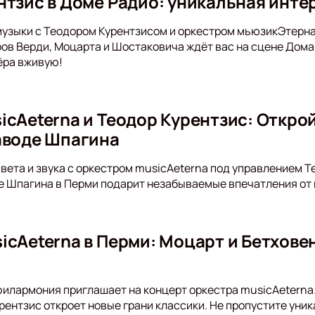
нтзис в Доме Радио: уникальная инт
музыки с Теодором Курентзисом и оркестром мьюзикЭтерна
в Верди, Моцарта и Шостаковича ждёт вас на сцене Дома
ёра вживую!
icAeterna и Теодор Курентзис: Откро
аводе Шпагина
света и звука с оркестром musicAeterna под управлением Т
де Шпагина в Перми подарит незабываемые впечатления от
icAeterna в Перми: Моцарт и Бетхове
илармония приглашает на концерт оркестра musicAeterna.
рентзис откроет новые грани классики. Не пропустите уник