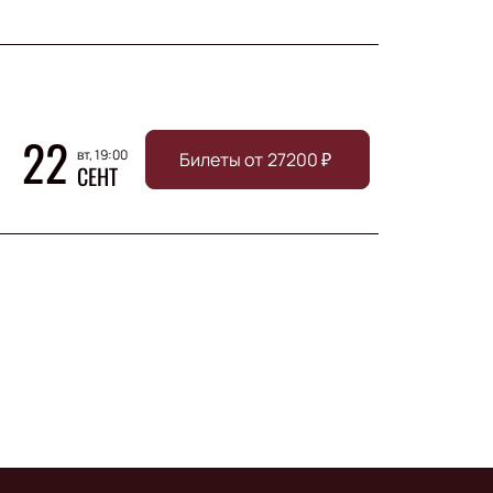
22
вт, 19:00
Билеты от
27200
₽
СЕНТ