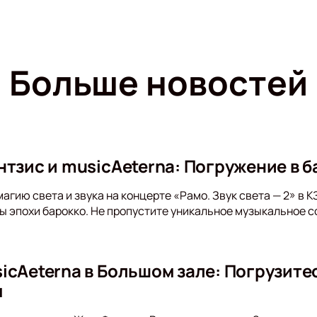
Больше новостей
тзис и musicAeterna: Погружение в б
агию света и звука на концерте «Рамо. Звук света — 2» в 
 эпохи барокко. Не пропустите уникальное музыкальное с
icAeterna в Большом зале: Погрузите
м