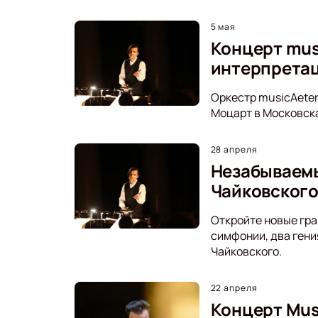
5 мая
Концерт mus
интерпрета
Оркестр musicAeter
Моцарт в Московска
28 апреля
Незабываемы
Чайковског
Откройте новые гра
симфонии, два гени
Чайковского.
22 апреля
Концерт Mus