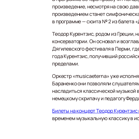
произведение, несмотря на свою да
произведением станет симфоническая
в программе — сюита № 2 из балета 
Теодор Курентзис, родом из Греции, 
консерватории. Он основал и возгла
Дягилевского фестиваля в Перми, где
года Курентзис, получивший российск
пределами.
Оркестр «musicaeterna» уже исполня
Бараненко они позволяли слушателям
насладиться классической музыкой в
немецкому скрипачу и педагогу Ферд
Билеты на концерт Теодор Курентзис 
временем музыкальную классику в ис