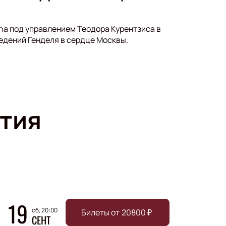
na под управлением Теодора Курентзиса в
едений Генделя в сердце Москвы.
тия
19
сб, 20:00
Билеты от
20800
₽
СЕНТ