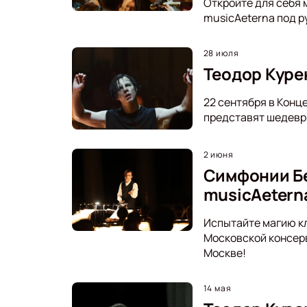
Откройте для себя 
musicAeterna под р
28 июля
Теодор Курен
22 сентября в Конц
представят шедевры
2 июня
Симфонии Бе
musicAetern
Испытайте магию кл
Московской консерв
Москве!
14 мая