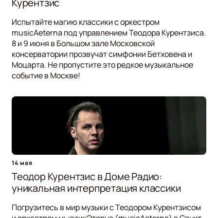
Курентзис
Испытайте магию классики с оркестром
musicAeterna под управлением Теодора Курентзиса.
8 и 9 июня в Большом зале Московской
консерватории прозвучат симфонии Бетховена и
Моцарта. Не пропустите это редкое музыкальное
событие в Москве!
14 мая
Теодор Курентзис в Доме Радио:
уникальная интерпретация классики
Погрузитесь в мир музыки с Теодором Курентзисом