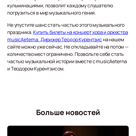
кульминациями, позволит каждому слушателю
погрузиться в мир музыкального гения.
Не упустите шанс стать частью этого музыкального
праздника.
Купить билеты на концерт хора и оркестра
musicAeterna. Дирижер Теодор Курентзис
на нашем
сайте можно уже сейчас. Не откладывайте на потом —
количество мест ограничено. Позвольте себе стать
частью музыкальной истории вместе с musicAeterna
и Теодором Курентзисом.
Больше новостей