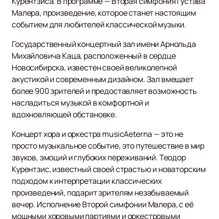
Курентзиса. В программе — Вторая симфония Густава
Малера, произведение, которое станет настоящим
событием для любителей классической музыки.
Государственный концертный зал имени Арнольда
Михайловича Каца, расположенный в сердце
Новосибирска, известен своей великолепной
акустикой и современным дизайном. Зал вмещает
более 900 зрителей и предоставляет возможность
насладиться музыкой в комфортной и
вдохновляющей обстановке.
Концерт хора и оркестра musicAeterna — это не
просто музыкальное событие, это путешествие в мир
звуков, эмоций и глубоких переживаний. Теодор
Курентзис, известный своей страстью и новаторским
подходом к интерпретации классических
произведений, подарит зрителям незабываемый
вечер. Исполнение Второй симфонии Малера, с её
мощными хоровыми партиями и оркестровыми