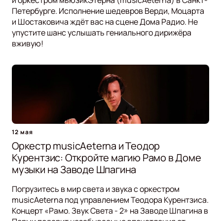
и оркестром мьюзикЭтерна (musicAeterna) в Санкт-
Петербурге. Исполнение шедевров Верди, Моцарта
и Шостаковича ждёт вас на сцене Дома Радио. Не
упустите шанс услышать гениального дирижёра
вживую!
12 мая
Оркестр musicAeterna и Теодор
Курентзис: Откройте магию Рамо в Доме
музыки на Заводе Шпагина
Погрузитесь в мир света и звука с оркестром
musicAeterna под управлением Теодора Курентзиса.
Концерт «Рамо. Звук Света - 2» на Заводе Шпагина в