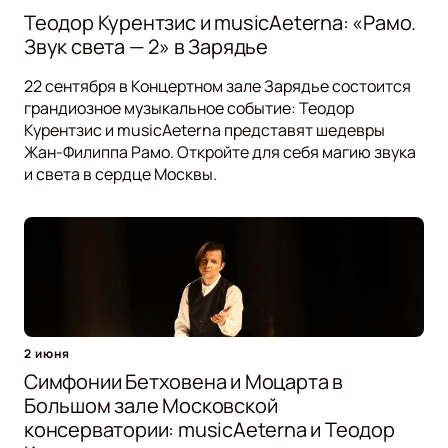
Теодор Курентзис и musicAeterna: «Рамо.
Звук света — 2» в Зарядье
22 сентября в Концертном зале Зарядье состоится
грандиозное музыкальное событие: Теодор
Курентзис и musicAeterna представят шедевры
Жан-Филиппа Рамо. Откройте для себя магию звука
и света в сердце Москвы.
2 июня
Симфонии Бетховена и Моцарта в
Большом зале Московской
консерватории: musicAeterna и Теодор