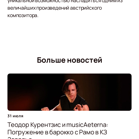
уникальной возможностью насладиться одним из
величайших произведений австрийского
композитора.
Больше новостей
31 июля
Теодор Курентзис и musicAeterna:
Погружение в барокко с Рамо в КЗ