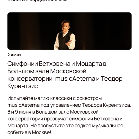
2 июня
Симфонии Бетховена и Моцарта в
Большом зале Московской
консерватории: musicAeterna и Теодор
Курентзис
Испытайте магию классики с оркестром
musicAeterna под управлением Теодора Курентзиса.
8 и 9 июня в Большом зале Московской
консерватории прозвучат симфонии Бетховена и
Моцарта. Не пропустите это редкое музыкальное
событие в Москве!