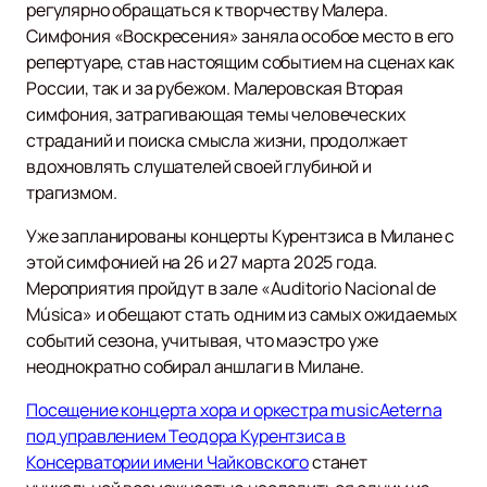
регулярно обращаться к творчеству Малера.
Симфония «Воскресения» заняла особое место в его
репертуаре, став настоящим событием на сценах как
России, так и за рубежом. Малеровская Вторая
симфония, затрагивающая темы человеческих
страданий и поиска смысла жизни, продолжает
вдохновлять слушателей своей глубиной и
трагизмом.
Уже запланированы концерты Курентзиса в Милане с
этой симфонией на 26 и 27 марта 2025 года.
Мероприятия пройдут в зале «Auditorio Nacional de
Música» и обещают стать одним из самых ожидаемых
событий сезона, учитывая, что маэстро уже
неоднократно собирал аншлаги в Милане.
Посещение концерта хора и оркестра musicAeterna
под управлением Теодора Курентзиса в
Консерватории имени Чайковского
станет