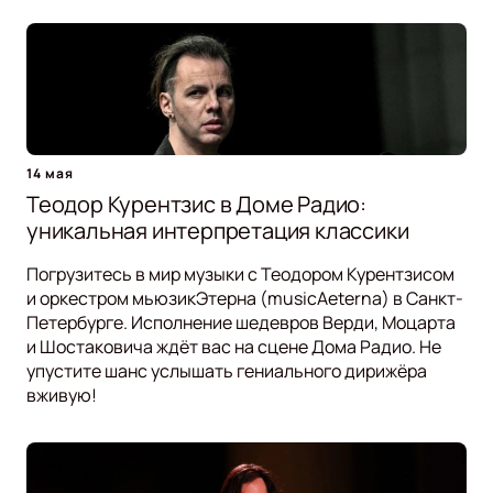
14 мая
Теодор Курентзис в Доме Радио:
уникальная интерпретация классики
Погрузитесь в мир музыки с Теодором Курентзисом
и оркестром мьюзикЭтерна (musicAeterna) в Санкт-
Петербурге. Исполнение шедевров Верди, Моцарта
и Шостаковича ждёт вас на сцене Дома Радио. Не
упустите шанс услышать гениального дирижёра
вживую!