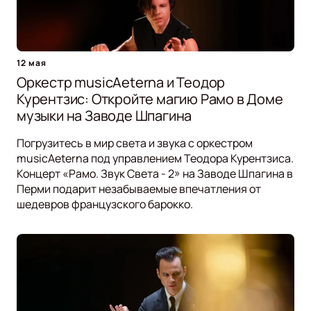
12 мая
Оркестр musicAeterna и Теодор
Курентзис: Откройте магию Рамо в Доме
музыки на Заводе Шпагина
Погрузитесь в мир света и звука с оркестром
musicAeterna под управлением Теодора Курентзиса.
Концерт «Рамо. Звук Света - 2» на Заводе Шпагина в
Перми подарит незабываемые впечатления от
шедевров французского барокко.