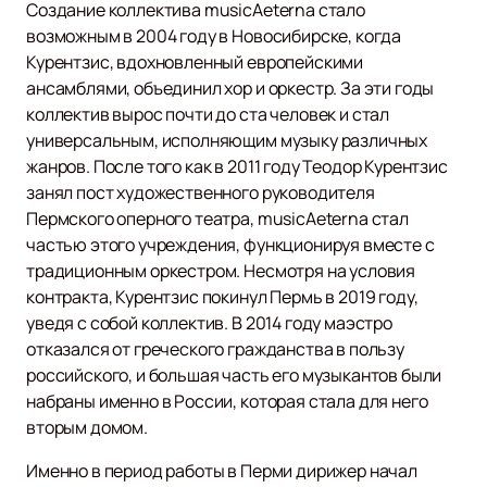
Создание коллектива musicAeterna стало
возможным в 2004 году в Новосибирске, когда
Курентзис, вдохновленный европейскими
ансамблями, объединил хор и оркестр. За эти годы
коллектив вырос почти до ста человек и стал
универсальным, исполняющим музыку различных
жанров. После того как в 2011 году Теодор Курентзис
занял пост художественного руководителя
Пермского оперного театра, musicAeterna стал
частью этого учреждения, функционируя вместе с
традиционным оркестром. Несмотря на условия
контракта, Курентзис покинул Пермь в 2019 году,
уведя с собой коллектив. В 2014 году маэстро
отказался от греческого гражданства в пользу
российского, и большая часть его музыкантов были
набраны именно в России, которая стала для него
вторым домом.
Именно в период работы в Перми дирижер начал