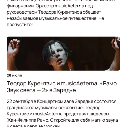
филармонии. Оркестр musicAeterna под
руководством Теодора Курентзиса обещает
незабываемое музыкальное путешествие. Не
пропустите!
28 июля
Теодор Курентзис и musicAeterna: «Рамо.
Звук света — 2» в Зарядье
22 сентября в Концертном зале Зарядье состоится
грандиозное музыкальное событие: Теодор
Курентзис и musicAeterna представят шедевры
Жан-Филиппа Рамо. Откройте для себя магию звука
и света в сердце Москвы.