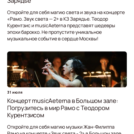
Зарядье
Откройте для себя магию света и звука на концерте
«Рамо. Звук света — 2» в КЗ Зарядье. Теодор
Курентзис и musicAeterna представят шедевры
эпохи барокко. Не пропустите уникальное
музыкальное событие в сердце Москвы!
31 июля
Концерт musicAeterna в Большом зале:
Погрузитесь в мир Рамо с Теодором
Курентзисом
Откройте для себя магию музыки Жан-Филиппа
Рамо на концерте «Звук света - 2» в Большом зале