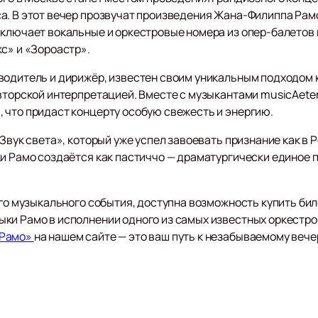
а. В этот вечер прозвучат произведения Жана-Филиппа Рамо
ключает вокальные и оркестровые номера из опер-балетов и
кс» и «Зороастр».
водитель и дирижёр, известен своим уникальным подходом
авторской интерпретацией. Вместе с музыкантами musicAete
 что придаст концерту особую свежесть и энергию.
Звук света», который уже успел завоевать признание как в 
ки Рамо создаётся как пастиччо — драматургически единое 
ого музыкального события, доступна возможность купить бил
ки Рамо в исполнении одного из самых известных оркестр
«Рамо»
на нашем сайте — это ваш путь к незабываемому вечер