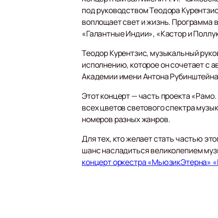
под руководством Теодора Курентзис
воплощает свет и жизнь. Программа в
«Галантные Индии», «Кастор и Поллу
Теодор Курентзис, музыкальный руко
исполнению, которое он сочетает с 
Академии имени Антона Рубинштейна,
Этот концерт — часть проекта «Рамо. 
всех цветов светового спектра музы
номеров разных жанров.
Для тех, кто желает стать частью эт
шанс насладиться великолепием музы
концерт оркестра «МьюзикЭтерна» 