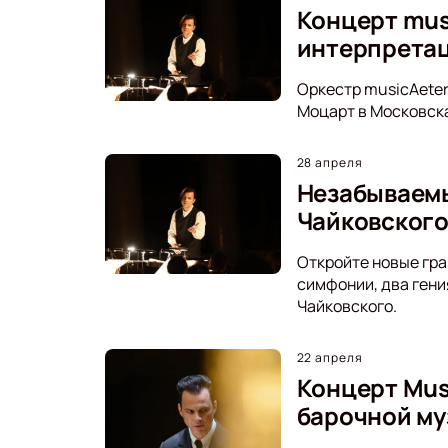
Концерт mus
интерпрета
Оркестр musicAeter
Моцарт в Московска
28 апреля
Незабываемы
Чайковског
Откройте новые гра
симфонии, два гени
Чайковского.
22 апреля
Концерт Mus
барочной му