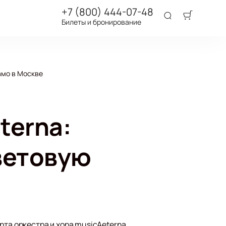
+7 (800) 444-07-48
Билеты и бронирование
амо в Москве
terna:
ветовую
рта оркестра и хора musicAeterna