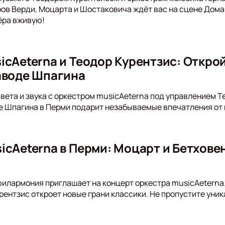
в Верди, Моцарта и Шостаковича ждёт вас на сцене Дома
ёра вживую!
icAeterna и Теодор Курентзис: Откро
аводе Шпагина
света и звука с оркестром musicAeterna под управлением Т
де Шпагина в Перми подарит незабываемые впечатления от
icAeterna в Перми: Моцарт и Бетхове
илармония приглашает на концерт оркестра musicAeterna.
рентзис откроет новые грани классики. Не пропустите уник