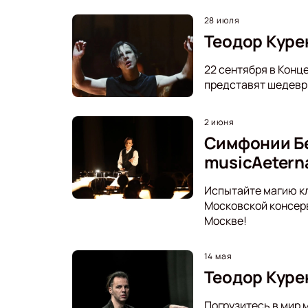
28 июля
Теодор Курен
22 сентября в Конц
представят шедевры
2 июня
Симфонии Бе
musicAetern
Испытайте магию кл
Московской консерв
Москве!
14 мая
Теодор Куре
Погрузитесь в мир 