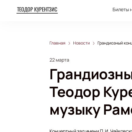
ТЕОДОР КУРЕНТЗИС
Билеты 
Главная
Новости
Грандиозный конц
22 марта
Грандиозны
Теодор Кур
музыку Рам
Концертный зал имени П. И. Чайковск