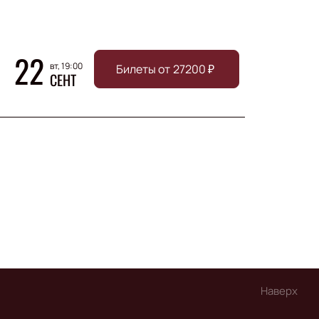
22
вт, 19:00
Билеты от
27200
₽
СЕНТ
Наверх