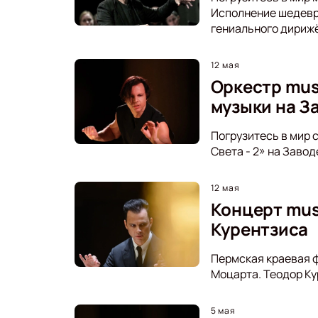
Исполнение шедевро
гениального дириж
12 мая
Оркестр mus
музыки на З
Погрузитесь в мир 
Света - 2» на Заво
12 мая
Концерт mus
Курентзиса
Пермская краевая ф
Моцарта. Теодор Ку
5 мая