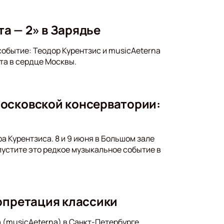
та — 2» в Зарядье
событие: Теодор Курентзис и musicAeterna
та в сердце Москвы.
Московской консерватории:
 Курентзиса. 8 и 9 июня в Большом зале
устите это редкое музыкальное событие в
ерпретация классики
 (musicAeterna) в Санкт-Петербурге.