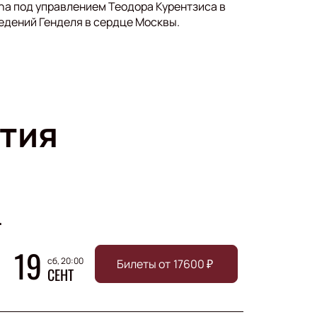
na под управлением Теодора Курентзиса в
едений Генделя в сердце Москвы.
тия
.
19
сб, 20:00
Билеты от
17600
₽
СЕНТ