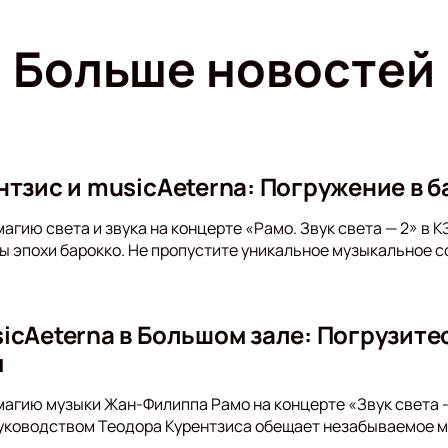
Больше новостей
тзис и musicAeterna: Погружение в б
агию света и звука на концерте «Рамо. Звук света — 2» в 
 эпохи барокко. Не пропустите уникальное музыкальное с
icAeterna в Большом зале: Погрузите
м
магию музыки Жан-Филиппа Рамо на концерте «Звук света 
уководством Теодора Курентзиса обещает незабываемое м