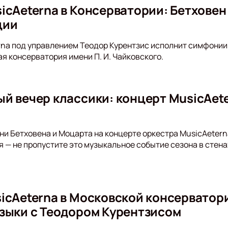
icAeterna в Консерватории: Бетховен
ции
na под управлением Теодор Курентзис исполнит симфонии
я консерватория имени П. И. Чайковского.
й вечер классики: концерт MusicAet
о
ни Бетховена и Моцарта на концерте оркестра MusicAetern
я — не пропустите это музыкальное событие сезона в стен
icAeterna в Московской консерватори
зыки с Теодором Курентзисом