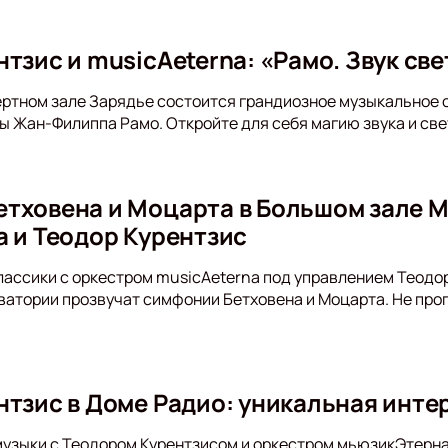
тзис и musicAeterna: «Рамо. Звук све
ертном зале Зарядье состоится грандиозное музыкальное 
 Жан-Филиппа Рамо. Откройте для себя магию звука и све
тховена и Моцарта в Большом зале 
a и Теодор Курентзис
ассики с оркестром musicAeterna под управлением Теодора
атории прозвучат симфонии Бетховена и Моцарта. Не проп
нтзис в Доме Радио: уникальная инт
музыки с Теодором Курентзисом и оркестром мьюзикЭтерна