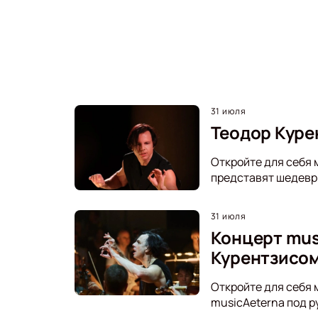
31 июля
Теодор Курен
Откройте для себя м
представят шедевры
31 июля
Концерт mus
Курентзисо
Откройте для себя 
musicAeterna под р