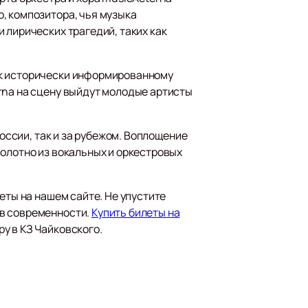
, композитора, чья музыка
 лирических трагедий, таких как
 к исторически информированному
rna на сцену выйдут молодые артисты
России, так и за рубежом. Воплощение
полотно из вокальных и оркестровых
еты на нашем сайте. Не упустите
ов современности.
Купить билеты на
у в КЗ Чайковского.