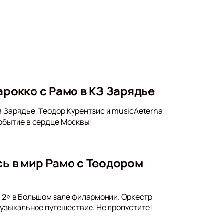
арокко с Рамо в КЗ Зарядье
КЗ Зарядье. Теодор Курентзис и musicAeterna
обытие в сердце Москвы!
сь в мир Рамо с Теодором
- 2» в Большом зале филармонии. Оркестр
узыкальное путешествие. Не пропустите!