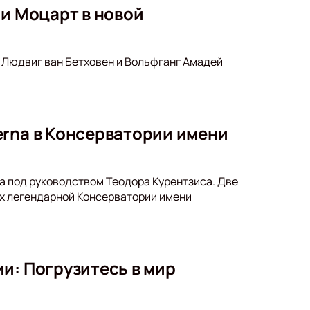
 и Моцарт в новой
 Людвиг ван Бетховен и Вольфганг Амадей
erna в Консерватории имени
a под руководством Теодора Курентзиса. Две
ах легендарной Консерватории имени
и: Погрузитесь в мир