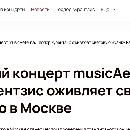
на концерты
Новости
Теодор Курентзис
Еще
ерт musicAeterna: Теодор Курентзис оживляет световую музыку Р
й концерт musicAe
ентзис оживляет с
о в Москве
ого в Москве станет местом проведения грандиозного конце