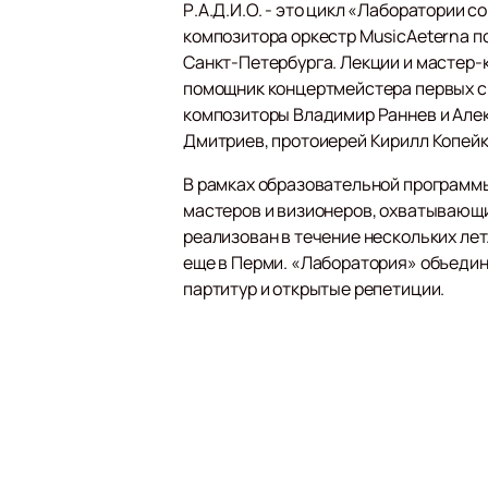
Р.А.Д.И.О. - это цикл «Лаборатории
композитора оркестр MusicAeterna п
Санкт-Петербурга. Лекции и мастер-
помощник концертмейстера первых ск
композиторы Владимир Раннев и Алек
Дмитриев, протоиерей Кирилл Копейк
В рамках образовательной программы
мастеров и визионеров, охватывающие
реализован в течение нескольких ле
еще в Перми. «Лаборатория» объедин
партитур и открытые репетиции.