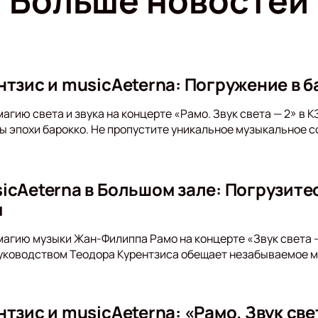
Больше новостей
тзис и musicAeterna: Погружение в б
агию света и звука на концерте «Рамо. Звук света — 2» в 
 эпохи барокко. Не пропустите уникальное музыкальное с
icAeterna в Большом зале: Погрузите
м
магию музыки Жан-Филиппа Рамо на концерте «Звук света 
уководством Теодора Курентзиса обещает незабываемое м
тзис и musicAeterna: «Рамо. Звук све