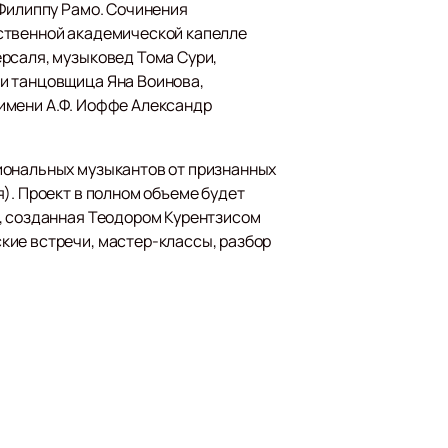
-Филиппу Рамо. Сочинения
рственной академической капелле
рсаля, музыковед Тома Сури,
и танцовщица Яна Воинова,
имени А.Ф. Иоффе Александр
иональных музыкантов от признанных
). Проект в полном объеме будет
», созданная Теодором Курентзисом
кие встречи, мастер-классы, разбор