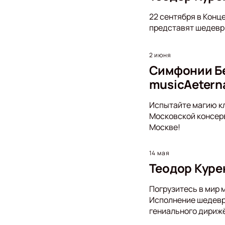
22 сентября в Конц
представят шедевры
2 июня
Симфонии Бе
musicAetern
Испытайте магию кл
Московской консерв
Москве!
14 мая
Теодор Куре
Погрузитесь в мир 
Исполнение шедевро
гениального дириж