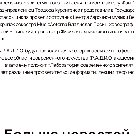
 современного зрителя», который посвящен композитору Жан
од управлением Теодора Курентзиса представили в Госуда
классы цикла провели сотрудник Центра барочной музыки Ве
рипок оркестра MusicAeterna Владислав Песин, хореограф 
сей Ретинский, профессор Физико-технического института 
ин.
 Р.А.Д.И.О. будут проводиться мастер-классы для професс
 все области современного искусства (Р.А.Д.И.О. академия
т. Начало ему положит «Лаборатория современного зрителя
яет различные просветительские форматы: лекции, творчес