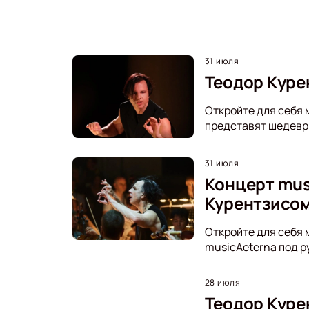
31 июля
Теодор Курен
Откройте для себя м
представят шедевры
31 июля
Концерт mus
Курентзисо
Откройте для себя 
musicAeterna под р
28 июля
Теодор Курен