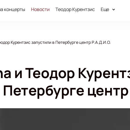
на концерты
Новости
Теодор Курентзис
Еще
еодор Курентзис запустили в Петербурге центр Р.А.Д.И.О.
na и Теодор Курент
 Петербурге центр 