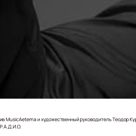
ив MusicAeterna и художественный руководитель Теодор Ку
.А.Д.И.О.