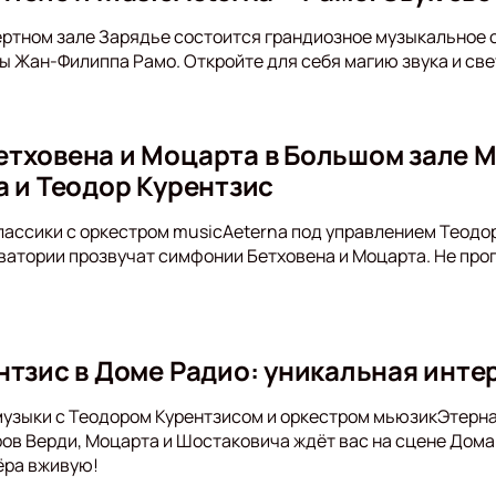
ертном зале Зарядье состоится грандиозное музыкальное 
 Жан-Филиппа Рамо. Откройте для себя магию звука и све
тховена и Моцарта в Большом зале 
a и Теодор Курентзис
ассики с оркестром musicAeterna под управлением Теодора
атории прозвучат симфонии Бетховена и Моцарта. Не проп
нтзис в Доме Радио: уникальная инт
музыки с Теодором Курентзисом и оркестром мьюзикЭтерна
в Верди, Моцарта и Шостаковича ждёт вас на сцене Дома
ёра вживую!