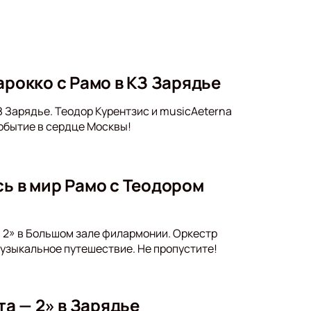
арокко с Рамо в КЗ Зарядье
КЗ Зарядье. Теодор Курентзис и musicAeterna
обытие в сердце Москвы!
сь в мир Рамо с Теодором
- 2» в Большом зале филармонии. Оркестр
узыкальное путешествие. Не пропустите!
та — 2» в Зарядье