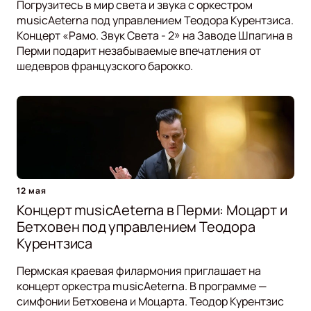
Погрузитесь в мир света и звука с оркестром
musicAeterna под управлением Теодора Курентзиса.
Концерт «Рамо. Звук Света - 2» на Заводе Шпагина в
Перми подарит незабываемые впечатления от
шедевров французского барокко.
12 мая
Концерт musicAeterna в Перми: Моцарт и
Бетховен под управлением Теодора
Курентзиса
Пермская краевая филармония приглашает на
концерт оркестра musicAeterna. В программе —
симфонии Бетховена и Моцарта. Теодор Курентзис