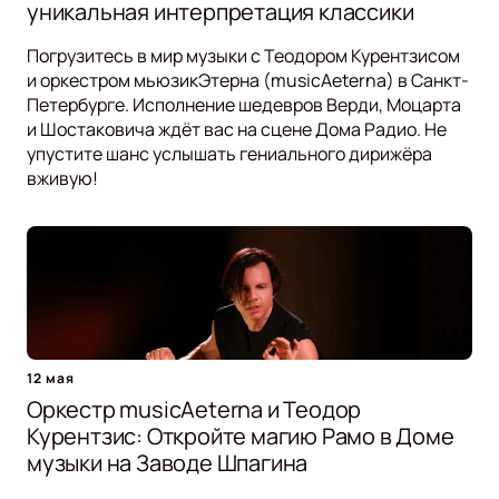
уникальная интерпретация классики
Погрузитесь в мир музыки с Теодором Курентзисом
и оркестром мьюзикЭтерна (musicAeterna) в Санкт-
Петербурге. Исполнение шедевров Верди, Моцарта
и Шостаковича ждёт вас на сцене Дома Радио. Не
упустите шанс услышать гениального дирижёра
вживую!
12 мая
Оркестр musicAeterna и Теодор
Курентзис: Откройте магию Рамо в Доме
музыки на Заводе Шпагина