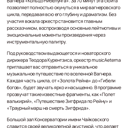
Вагнера «Кольцо Нибелунга». За 70 минут эта сюита
позволяет полностью окунуться в мир вагнеровского
цикла, передавая всю его глубину и драматизм. Без
участия вокала оркестр становится главным
рассказчиком, воспроизводя основные лейтмотивы и
эмоциональные моменты произведения через
инструментальную палитру.
Под руководством выдающегося и новаторского
дирижера Теодора Курентзиса, оркестр musicAeterna
приглашает вас отправиться в уникальное
музыкальное путешествие по вселенной Вагнера.
Каждая часть цикла, от «Золота Рейна» до «Гибели
богов», будет звучать ярко и насыщенно. В программе
прозвучат такие известные фрагменты, как «Полет
валькирий», «Путешествие Зигфрида по Рейну» и
«Траурный марш на смерть Зигфрида».
Большой зал Консерватории имени Чайковского
славится своей великолепной акустикой, что делает