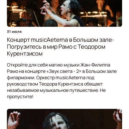
31 июля
Концерт musicAeterna в Большом зале:
Погрузитесь в мир Рамо с Теодором
Курентзисом
Откройте для себя магию музыки Жан-Филиппа
Рамо на концерте «Звук света - 2» в Большом зале
филармонии. Оркестр musicAeterna под
руководством Теодора Курентзиса обещает
незабываемое музыкальное путешествие. Не
пропустите!