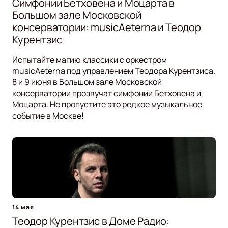
Симфонии Бетховена и Моцарта в
Большом зале Московской
консерватории: musicAeterna и Теодор
Курентзис
Испытайте магию классики с оркестром
musicAeterna под управлением Теодора Курентзиса.
8 и 9 июня в Большом зале Московской
консерватории прозвучат симфонии Бетховена и
Моцарта. Не пропустите это редкое музыкальное
событие в Москве!
14 мая
Теодор Курентзис в Доме Радио: