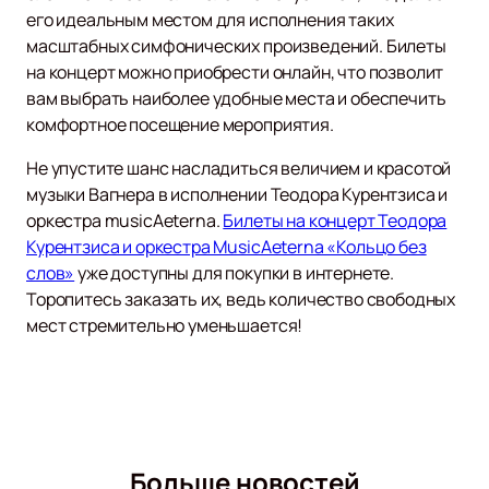
его идеальным местом для исполнения таких
масштабных симфонических произведений. Билеты
на концерт можно приобрести онлайн, что позволит
вам выбрать наиболее удобные места и обеспечить
комфортное посещение мероприятия.
Не упустите шанс насладиться величием и красотой
музыки Вагнера в исполнении Теодора Курентзиса и
оркестра musicAeterna.
Билеты на концерт Теодора
Курентзиса и оркестра MusicAeterna «Кольцо без
слов»
уже доступны для покупки в интернете.
Торопитесь заказать их, ведь количество свободных
мест стремительно уменьшается!
Больше новостей