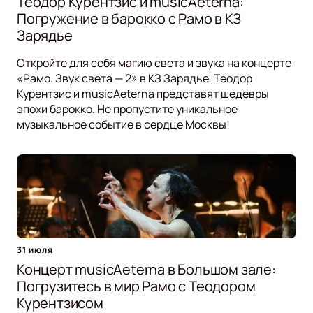
Теодор Курентзис и musicAeterna:
Погружение в барокко с Рамо в КЗ
Зарядье
Откройте для себя магию света и звука на концерте
«Рамо. Звук света — 2» в КЗ Зарядье. Теодор
Курентзис и musicAeterna представят шедевры
эпохи барокко. Не пропустите уникальное
музыкальное событие в сердце Москвы!
31 июля
Концерт musicAeterna в Большом зале:
Погрузитесь в мир Рамо с Теодором
Курентзисом