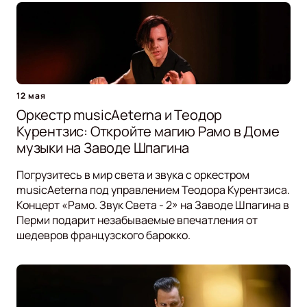
12 мая
Оркестр musicAeterna и Теодор
Курентзис: Откройте магию Рамо в Доме
музыки на Заводе Шпагина
Погрузитесь в мир света и звука с оркестром
musicAeterna под управлением Теодора Курентзиса.
Концерт «Рамо. Звук Света - 2» на Заводе Шпагина в
Перми подарит незабываемые впечатления от
шедевров французского барокко.