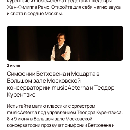
Курентзис и musicAeterna представят шедевры
Жан-Филиппа Рамо. Откройте для себя магию звука
и света в сердце Москвы.
2 июня
Симфонии Бетховена и Моцарта в
Большом зале Московской
консерватории: musicAeterna и Теодор
Курентзис
Испытайте магию классики с оркестром
musicAeterna под управлением Теодора Курентзиса.
8 и 9 июня в Большом зале Московской
консерватории прозвучат симфонии Бетховена и