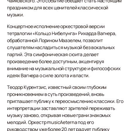
Чайковского. Это событие обещает стать настоящим
праздником для всех ценителей классической
музыки.
Концертное исполнение оркестровой версии
тетралогии «Кольцо Нибелунга» Рихарда Вагнера,
обработанной Лорином Маазелем, позволит
слушателям насладиться музыкой без вокальных
партий. Эта симфоническая сюита делает
произведение более доступным, акцентируя
внимание на музыкальной структуре и философских
идеях Вагнера о силе золота и власти.
Теодор Курентзис, известный своим глубоким
проникновением в суть произведений, вновь
приглашает публику к переосмыслению классики. Его
интерпретации заставляют зрителей переживать
музыку заново, открывая новые грани знакомых
мелодий. Оркестр musicAeterna под его
руководством уже более 20 лет радует публику