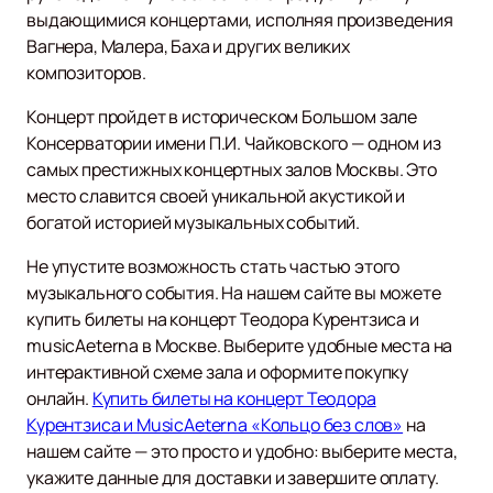
выдающимися концертами, исполняя произведения
Вагнера, Малера, Баха и других великих
композиторов.
Концерт пройдет в историческом Большом зале
Консерватории имени П.И. Чайковского — одном из
самых престижных концертных залов Москвы. Это
место славится своей уникальной акустикой и
богатой историей музыкальных событий.
Не упустите возможность стать частью этого
музыкального события. На нашем сайте вы можете
купить билеты на концерт Теодора Курентзиса и
musicAeterna в Москве. Выберите удобные места на
интерактивной схеме зала и оформите покупку
онлайн.
Купить билеты на концерт Теодора
Курентзиса и MusicAeterna «Кольцо без слов»
на
нашем сайте — это просто и удобно: выберите места,
укажите данные для доставки и завершите оплату.