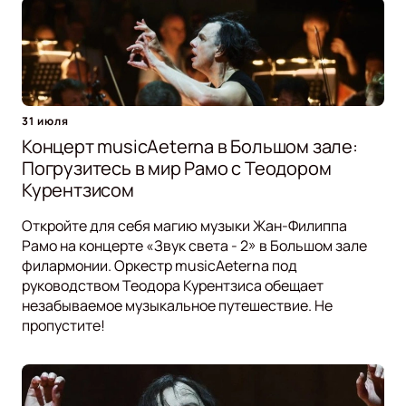
31 июля
Концерт musicAeterna в Большом зале:
Погрузитесь в мир Рамо с Теодором
Курентзисом
Откройте для себя магию музыки Жан-Филиппа
Рамо на концерте «Звук света - 2» в Большом зале
филармонии. Оркестр musicAeterna под
руководством Теодора Курентзиса обещает
незабываемое музыкальное путешествие. Не
пропустите!