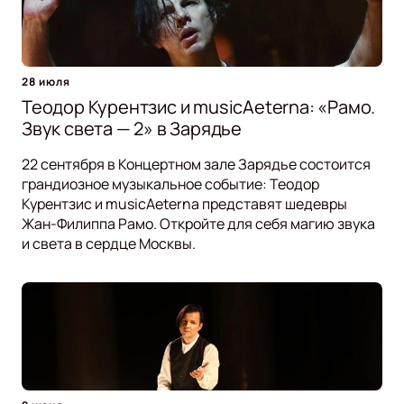
28 июля
Теодор Курентзис и musicAeterna: «Рамо.
Звук света — 2» в Зарядье
22 сентября в Концертном зале Зарядье состоится
грандиозное музыкальное событие: Теодор
Курентзис и musicAeterna представят шедевры
Жан-Филиппа Рамо. Откройте для себя магию звука
и света в сердце Москвы.