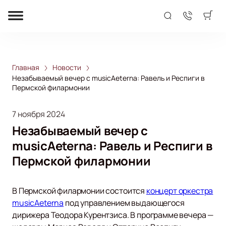
Главная
Новости
Незабываемый вечер с musicAeterna: Равель и Респиги в
Пермской филармонии
7 ноября 2024
Незабываемый вечер с
musicAeterna: Равель и Респиги в
Пермской филармонии
В Пермской филармонии состоится
концерт оркестра
musicAeterna
под управлением выдающегося
дирижера Теодора Курентзиса. В программе вечера —