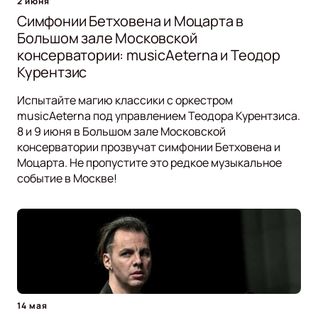
2 июня
Симфонии Бетховена и Моцарта в
Большом зале Московской
консерватории: musicAeterna и Теодор
Курентзис
Испытайте магию классики с оркестром
musicAeterna под управлением Теодора Курентзиса.
8 и 9 июня в Большом зале Московской
консерватории прозвучат симфонии Бетховена и
Моцарта. Не пропустите это редкое музыкальное
событие в Москве!
14 мая