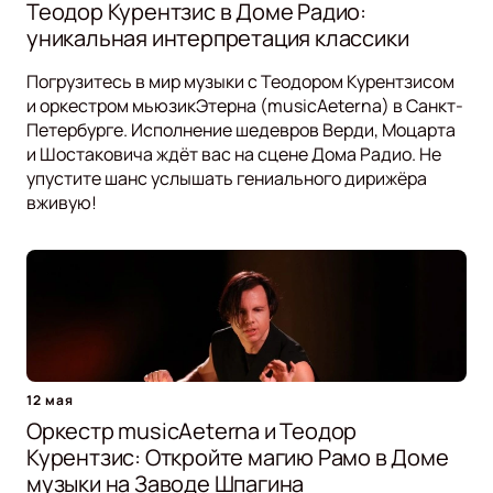
Теодор Курентзис в Доме Радио:
уникальная интерпретация классики
Погрузитесь в мир музыки с Теодором Курентзисом
и оркестром мьюзикЭтерна (musicAeterna) в Санкт-
Петербурге. Исполнение шедевров Верди, Моцарта
и Шостаковича ждёт вас на сцене Дома Радио. Не
упустите шанс услышать гениального дирижёра
вживую!
12 мая
Оркестр musicAeterna и Теодор
Курентзис: Откройте магию Рамо в Доме
музыки на Заводе Шпагина