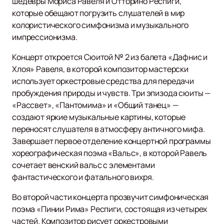
шедевры Мориса Равеля и Отторино Респиги,
которые обещают погрузить слушателей в мир
колористического симфонизма и музыкального
импрессионизма.
Концерт откроется Сюитой № 2 из балета «Дафнис и
Хлоя» Равеля, в которой композитор мастерски
использует оркестровые средства для передачи
пробуждения природы и чувств. Три эпизода сюиты —
«Рассвет», «Пантомима» и «Общий танец» —
создают яркие музыкальные картины, которые
переносят слушателя в атмосферу античного мифа.
Завершает первое отделение концертной программы
хореографическая поэма «Вальс», в которой Равель
сочетает венский вальс с элементами
фантастического и фатального вихря.
Во второй части концерта прозвучит симфоническая
поэма «Пинии Рима» Респиги, состоящая из четырех
частей. Композитор рисует оркестровыми